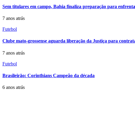
Sem titulares em campo, Bahia finaliza preparação para enfrent
7 anos atrás
Futebol
Clube mato-grossense aguarda liberação da Justiça para contrat
7 anos atrás
Futebol
Brasileirão: Corinthians Campeâo da década
6 anos atrás