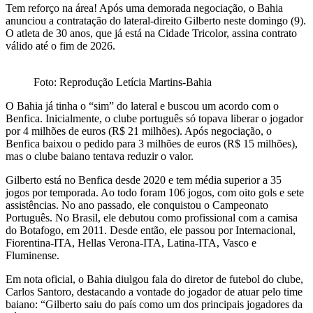
Tem reforço na área! Após uma demorada negociação, o Bahia
anunciou a contratação do lateral-direito Gilberto neste domingo (9).
O atleta de 30 anos, que já está na Cidade Tricolor, assina contrato
válido até o fim de 2026.
Foto: Reprodução Letícia Martins-Bahia
O Bahia já tinha o “sim” do lateral e buscou um acordo com o
Benfica. Inicialmente, o clube português só topava liberar o jogador
por 4 milhões de euros (R$ 21 milhões). Após negociação, o
Benfica baixou o pedido para 3 milhões de euros (R$ 15 milhões),
mas o clube baiano tentava reduzir o valor.
Gilberto está no Benfica desde 2020 e tem média superior a 35
jogos por temporada. Ao todo foram 106 jogos, com oito gols e sete
assistências. No ano passado, ele conquistou o Campeonato
Português. No Brasil, ele debutou como profissional com a camisa
do Botafogo, em 2011. Desde então, ele passou por Internacional,
Fiorentina-ITA, Hellas Verona-ITA, Latina-ITA, Vasco e
Fluminense.
Em nota oficial, o Bahia diulgou fala do diretor de futebol do clube,
Carlos Santoro, destacando a vontade do jogador de atuar pelo time
baiano: “Gilberto saiu do país como um dos principais jogadores da