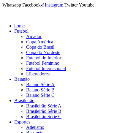
Whatsapp
Facebook-f
Instagram
Twitter
Youtube
home
Futebol
Amador
Copa América
Copa do Brasil
Copa do Nordeste
Futebol do Interior
Futebol Feminino
Futebol Internacional
Libertadores
Baianão
Baiano Série A
Baiano Série B
Baiano Série C
Brasileirão
Brasileirão Série A
Brasileirão Série B
Brasileirão Série C
Esportes
Atletismo
Basquete