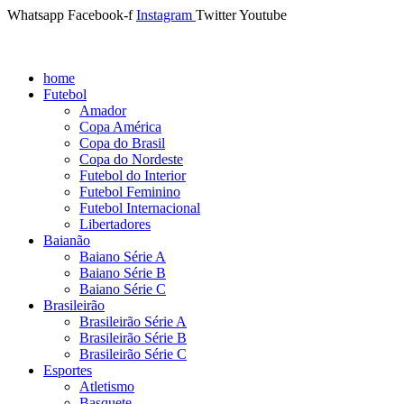
Whatsapp
Facebook-f
Instagram
Twitter
Youtube
home
Futebol
Amador
Copa América
Copa do Brasil
Copa do Nordeste
Futebol do Interior
Futebol Feminino
Futebol Internacional
Libertadores
Baianão
Baiano Série A
Baiano Série B
Baiano Série C
Brasileirão
Brasileirão Série A
Brasileirão Série B
Brasileirão Série C
Esportes
Atletismo
Basquete