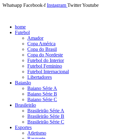
Whatsapp
Facebook-f
Instagram
Twitter
Youtube
home
Futebol
Amador
Copa América
Copa do Brasil
Copa do Nordeste
Futebol do Interior
Futebol Feminino
Futebol Internacional
Libertadores
Baianão
Baiano Série A
Baiano Série B
Baiano Série C
Brasileirão
Brasileirão Série A
Brasileirão Série B
Brasileirão Série C
Esportes
Atletismo
Basquete