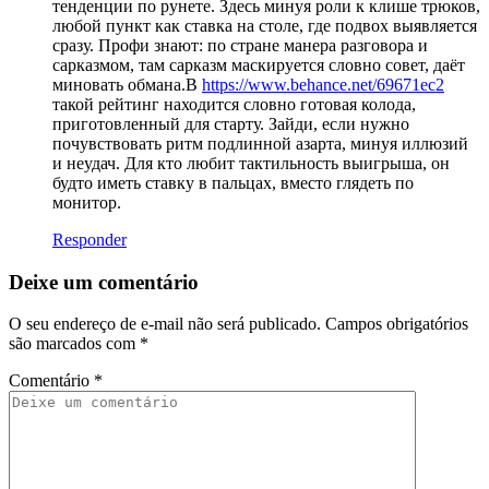
тенденции по рунете. Здесь минуя роли к клише трюков,
любой пункт как ставка на столе, где подвох выявляется
сразу. Профи знают: по стране манера разговора и
сарказмом, там сарказм маскируется словно совет, даёт
миновать обмана.В
https://www.behance.net/69671ec2
такой рейтинг находится словно готовая колода,
приготовленный для старту. Зайди, если нужно
почувствовать ритм подлинной азарта, минуя иллюзий
и неудач. Для кто любит тактильность выигрыша, он
будто иметь ставку в пальцах, вместо глядеть по
монитор.
Responder
Deixe um comentário
O seu endereço de e-mail não será publicado.
Campos obrigatórios
são marcados com
*
Comentário
*