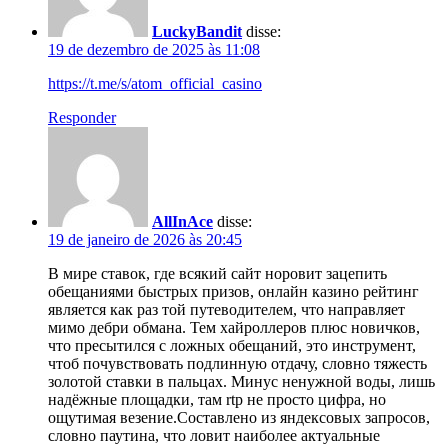
LuckyBandit
disse:
19 de dezembro de 2025 às 11:08
https://t.me/s/atom_official_casino
Responder
AllInAce
disse:
19 de janeiro de 2026 às 20:45
В мире ставок, где всякий сайт норовит зацепить
обещаниями быстрых призов, онлайн казино рейтинг
является как раз той путеводителем, что направляет
мимо дебри обмана. Тем хайроллеров плюс новичков,
что пресытился с ложных обещаний, это инструмент,
чтоб почувствовать подлинную отдачу, словно тяжесть
золотой ставки в пальцах. Минус ненужной воды, лишь
надёжные площадки, там rtp не просто цифра, но
ощутимая везение.Составлено из яндексовых запросов,
словно паутина, что ловит наиболее актуальные