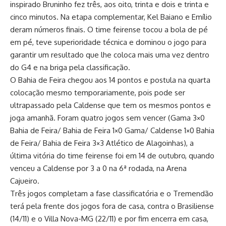
inspirado Bruninho fez três, aos oito, trinta e dois e trinta e
cinco minutos. Na etapa complementar, Kel Baiano e Emílio
deram números finais. O time feirense tocou a bola de pé
em pé, teve superioridade técnica e dominou o jogo para
garantir um resultado que lhe coloca mais uma vez dentro
do G4 e na briga pela classificação.
O Bahia de Feira chegou aos 14 pontos e postula na quarta
colocação mesmo temporariamente, pois pode ser
ultrapassado pela Caldense que tem os mesmos pontos e
joga amanhã. Foram quatro jogos sem vencer (Gama 3×0
Bahia de Feira/ Bahia de Feira 1×0 Gama/ Caldense 1×0 Bahia
de Feira/ Bahia de Feira 3×3 Atlético de Alagoinhas), a
última vitória do time feirense foi em 14 de outubro, quando
venceu a Caldense por 3 a 0 na 6ª rodada, na Arena
Cajueiro.
Três jogos completam a fase classificatória e o Tremendão
terá pela frente dos jogos fora de casa, contra o Brasiliense
(14/11) e o Villa Nova-MG (22/11) e por fim encerra em casa,