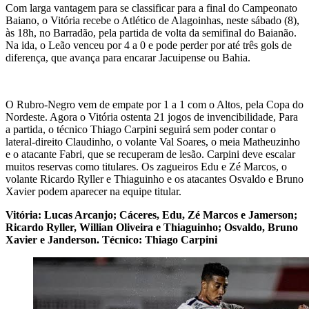
Com larga vantagem para se classificar para a final do Campeonato
Baiano, o Vitória recebe o Atlético de Alagoinhas, neste sábado (8),
às 18h, no Barradão, pela partida de volta da semifinal do Baianão.
Na ida, o Leão venceu por 4 a 0 e pode perder por até três gols de
diferença, que avança para encarar Jacuipense ou Bahia.
O Rubro-Negro vem de empate por 1 a 1 com o Altos, pela Copa do
Nordeste. Agora o Vitória ostenta 21 jogos de invencibilidade, Para
a partida, o técnico Thiago Carpini seguirá sem poder contar o
lateral-direito Claudinho, o volante Val Soares, o meia Matheuzinho
e o atacante Fabri, que se recuperam de lesão. Carpini deve escalar
muitos reservas como titulares. Os zagueiros Edu e Zé Marcos, o
volante Ricardo Ryller e Thiaguinho e os atacantes Osvaldo e Bruno
Xavier podem aparecer na equipe titular.
Vitória: Lucas Arcanjo; Cáceres, Edu, Zé Marcos e Jamerson;
Ricardo Ryller, Willian Oliveira e Thiaguinho; Osvaldo, Bruno
Xavier e Janderson. Técnico: Thiago Carpini