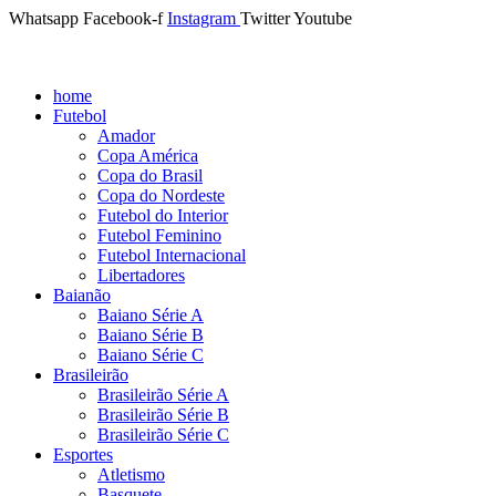
Whatsapp
Facebook-f
Instagram
Twitter
Youtube
home
Futebol
Amador
Copa América
Copa do Brasil
Copa do Nordeste
Futebol do Interior
Futebol Feminino
Futebol Internacional
Libertadores
Baianão
Baiano Série A
Baiano Série B
Baiano Série C
Brasileirão
Brasileirão Série A
Brasileirão Série B
Brasileirão Série C
Esportes
Atletismo
Basquete