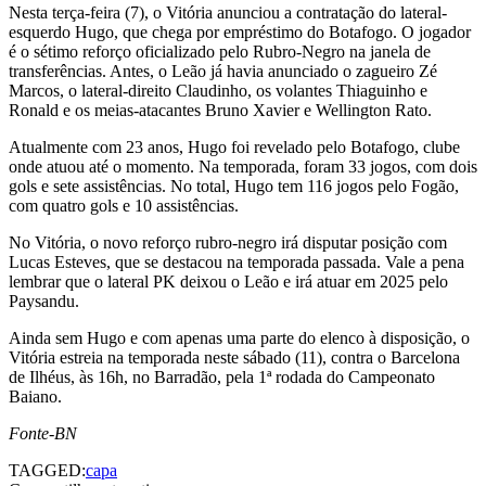
Nesta terça-feira (7), o Vitória anunciou a contratação do lateral-
esquerdo Hugo, que chega por empréstimo do Botafogo. O jogador
é o sétimo reforço oficializado pelo Rubro-Negro na janela de
transferências. Antes, o Leão já havia anunciado o zagueiro Zé
Marcos, o lateral-direito Claudinho, os volantes Thiaguinho e
Ronald e os meias-atacantes Bruno Xavier e Wellington Rato.
Atualmente com 23 anos, Hugo foi revelado pelo Botafogo, clube
onde atuou até o momento. Na temporada, foram 33 jogos, com dois
gols e sete assistências. No total, Hugo tem 116 jogos pelo Fogão,
com quatro gols e 10 assistências.
No Vitória, o novo reforço rubro-negro irá disputar posição com
Lucas Esteves, que se destacou na temporada passada. Vale a pena
lembrar que o lateral PK deixou o Leão e irá atuar em 2025 pelo
Paysandu.
Ainda sem Hugo e com apenas uma parte do elenco à disposição, o
Vitória estreia na temporada neste sábado (11), contra o Barcelona
de Ilhéus, às 16h, no Barradão, pela 1ª rodada do Campeonato
Baiano.
Fonte-BN
TAGGED:
capa