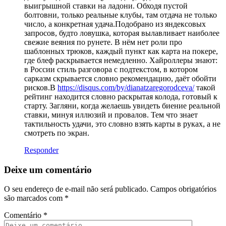
выигрышной ставки на ладони. Обходя пустой
болтовни, только реальные клубы, там отдача не только
число, а конкретная удача.Подобрано из яндексовых
запросов, будто ловушка, которая вылавливает наиболее
свежие веяния по рунете. В нём нет роли про
шаблонных трюков, каждый пункт как карта на покере,
где блеф раскрывается немедленно. Хайроллеры знают:
в России стиль разговора с подтекстом, в котором
сарказм скрывается словно рекомендацию, даёт обойти
рисков.В
https://disqus.com/by/dianatzaregorodceva/
такой
рейтинг находится словно раскрытая колода, готовый к
старту. Загляни, когда желаешь увидеть биение реальной
ставки, минуя иллюзий и провалов. Тем что знает
тактильность удачи, это словно взять карты в руках, а не
смотреть по экран.
Responder
Deixe um comentário
O seu endereço de e-mail não será publicado.
Campos obrigatórios
são marcados com
*
Comentário
*