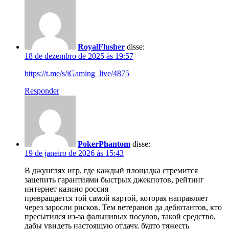
RoyalFlusher
disse:
18 de dezembro de 2025 às 19:57
https://t.me/s/iGaming_live/4875
Responder
PokerPhantom
disse:
19 de janeiro de 2026 às 15:43
В джунглях игр, где каждый площадка стремится
зацепить гарантиями быстрых джекпотов, рейтинг
интернет казино россия
превращается той самой картой, которая направляет
через заросли рисков. Тем ветеранов да дебютантов, кто
пресытился из-за фальшивых посулов, такой средство,
дабы увидеть настоящую отдачу, будто тяжесть