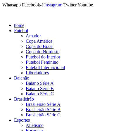
Whatsapp
Facebook-f
Instagram
Twitter
Youtube
home
Futebol
Amador
Copa América
Copa do Brasil
Copa do Nordeste
Futebol do Interior
Futebol Feminino
Futebol Internacional
Libertadores
Baianão
Baiano Série A
Baiano Série B
Baiano Série C
Brasileirão
Brasileirão Série A
Brasileirão Série B
Brasileirão Série C
Esportes
Atletismo
Basquete