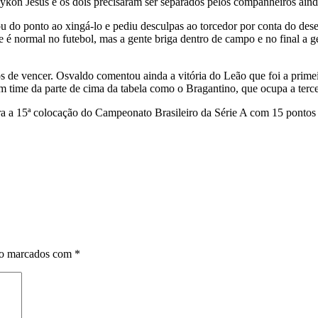
Maykon Jesus e os dois precisaram ser separados pelos companheiros ai
ou do ponto ao xingá-lo e pediu desculpas ao torcedor por conta do d
normal no futebol, mas a gente briga dentro de campo e no final a gen
s de vencer. Osvaldo comentou ainda a vitória do Leão que foi a prime
um time da parte de cima da tabela como o Bragantino, que ocupa a terce
ra a 15ª colocação do Campeonato Brasileiro da Série A com 15 pontos
ão marcados com
*