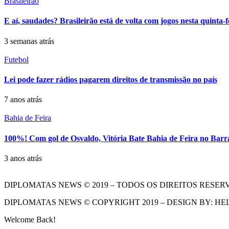
Brasileirão
E aí, saudades? Brasileirão está de volta com jogos nesta quinta-f
3 semanas atrás
Futebol
Lei pode fazer rádios pagarem direitos de transmissão no país
7 anos atrás
Bahia de Feira
100%! Com gol de Osvaldo, Vitória Bate Bahia de Feira no Bar
3 anos atrás
DIPLOMATAS NEWS © 2019 – TODOS OS DIREITOS RESER
DIPLOMATAS NEWS © COPYRIGHT 2019 – DESIGN BY: HE
Welcome Back!