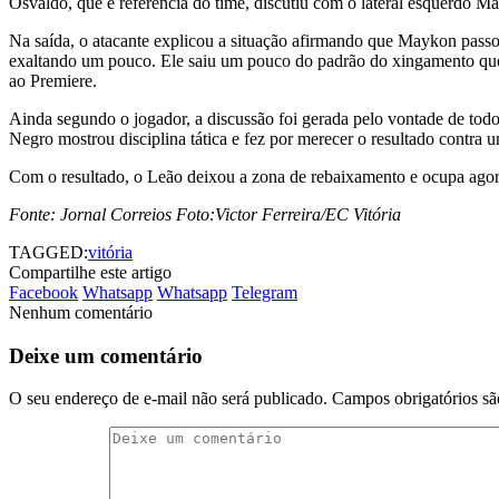
Osvaldo, que é referência do time, discutiu com o lateral esquerdo 
Na saída, o atacante explicou a situação afirmando que Maykon pass
exaltando um pouco. Ele saiu um pouco do padrão do xingamento que é 
ao Premiere.
Ainda segundo o jogador, a discussão foi gerada pelo vontade de todo
Negro mostrou disciplina tática e fez por merecer o resultado contra 
Com o resultado, o Leão deixou a zona de rebaixamento e ocupa ago
Fonte: Jornal Correios Foto:Victor Ferreira/EC Vitória
TAGGED:
vitória
Compartilhe este artigo
Facebook
Whatsapp
Whatsapp
Telegram
Nenhum comentário
Deixe um comentário
O seu endereço de e-mail não será publicado.
Campos obrigatórios s