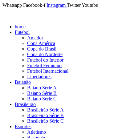
Whatsapp
Facebook-f
Instagram
Twitter
Youtube
home
Futebol
Amador
Copa América
Copa do Brasil
Copa do Nordeste
Futebol do Interior
Futebol Feminino
Futebol Internacional
Libertadores
Baianão
Baiano Série A
Baiano Série B
Baiano Série C
Brasileirão
Brasileirão Série A
Brasileirão Série B
Brasileirão Série C
Esportes
Atletismo
Basquete