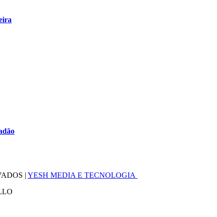
eira
radão
VADOS |
YESH MEDIA E TECNOLOGIA
LLO