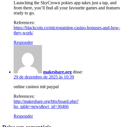
Launching the SkyCrown pokies app takes just a tap, and
from there, you’ll find all your favourite games and features
ready to go.
References:
https://blackcoin.co/microgaming-casino-bonuses-and-how-
they-work/
Responder
makeshare.org
disse:
29 de dezembro de 2025 às 10:39
online casinos mit paypal
References:
http://makeshare.org/bbs/board.php?
bo_table=news&wr_id=30466
Responder