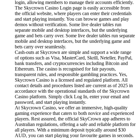
login, allowing members to manage their accounts efficiently.
The Skycrown Casino Login page is easily accessible from
the official website, where players can enter their credentials
and start playing instantly. You can browse games and play
demos without verification. Some live dealer tables run
separate mobile and desktop interfaces, but the underlying
game and bets carry over. Some live dealer tables run separate
mobile and desktop interfaces, but the underlying game and
bets carry over seamlessly.
Cash-outs at Skycrown are simple and support a wide range
of options such as Visa, MasterCard, Skrill, Neteller, PayPal,
bank transfers, and cryptocurrencies including Bitcoin and
Ethereum. The casino is recognised for fair payouts,
transparent rules, and responsible gambling practices. Yes,
Skycrown Casino is a licensed and regulated platform. All
contact details and procedures listed are current as of 2025 in
accordance with the operational standards of the Skycrown
Casino platform. Simply click Log In, enter your email and
password, and start playing instantly.
At Skycrown Casino, we offer an immersive, high-quality
gaming experience that caters to both novice and experienced
players. Rest assured, the official SkyCrown app adheres to
Australian regulations, offering a safe and reliable platform for
all players. With a minimum deposit typically around $30
AUD, you can start playing your favourite games in seconds.