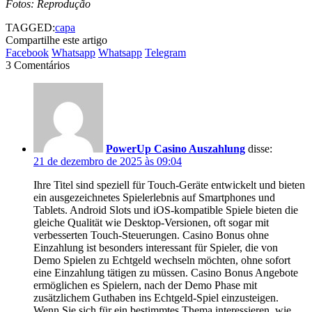
Fotos: Reprodução
TAGGED:
capa
Compartilhe este artigo
Facebook
Whatsapp
Whatsapp
Telegram
3 Comentários
PowerUp Casino Auszahlung
disse:
21 de dezembro de 2025 às 09:04
Ihre Titel sind speziell für Touch-Geräte entwickelt und bieten
ein ausgezeichnetes Spielerlebnis auf Smartphones und
Tablets. Android Slots und iOS-kompatible Spiele bieten die
gleiche Qualität wie Desktop-Versionen, oft sogar mit
verbesserten Touch-Steuerungen. Casino Bonus ohne
Einzahlung ist besonders interessant für Spieler, die von
Demo Spielen zu Echtgeld wechseln möchten, ohne sofort
eine Einzahlung tätigen zu müssen. Casino Bonus Angebote
ermöglichen es Spielern, nach der Demo Phase mit
zusätzlichem Guthaben ins Echtgeld-Spiel einzusteigen.
Wenn Sie sich für ein bestimmtes Thema interessieren, wie