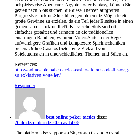
beispielsweise Abenteuer, Ägypten oder Fantasy, können Sie
gezielt nach Slots suchen, die diese Themen aufgreifen.
Progressive Jackpot-Slots hingegen bieten die Möglichkeit,
große Gewinne zu erzielen, da ein Teil jeder Einsätze in einen
gemeinsamen Jackpot fließt. Klassische Slots sind oft
einfacher gestaltet und erinnern an die traditionellen
einarmigen Banditen, während Video-Slots in der Regel
aufwändigere Grafiken und komplexere Spielmechaniken
bieten. Online Casinos bieten eine Vielzahl von
Spielautomaten in unterschiedlichen Themen und Stilen an.
References:
https://online-spielhallen.de/ice-casino-aktionscode-ihr-weg-
zu-exklusiven-vorteilen/
Responder
best online poker tactics
disse:
26 de dezembro de 2025 às 14:06
The platform also supports a Skycrown Casino Australia