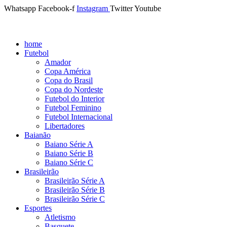
Whatsapp
Facebook-f
Instagram
Twitter
Youtube
home
Futebol
Amador
Copa América
Copa do Brasil
Copa do Nordeste
Futebol do Interior
Futebol Feminino
Futebol Internacional
Libertadores
Baianão
Baiano Série A
Baiano Série B
Baiano Série C
Brasileirão
Brasileirão Série A
Brasileirão Série B
Brasileirão Série C
Esportes
Atletismo
Basquete