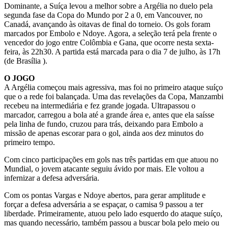
Dominante, a Suíça levou a melhor sobre a Argélia no duelo pela
segunda fase da Copa do Mundo por 2 a 0, em Vancouver, no
Canadá, avançando às oitavas de final do torneio. Os gols foram
marcados por Embolo e Ndoye. Agora, a seleção terá pela frente o
vencedor do jogo entre Colômbia e Gana, que ocorre nesta sexta-
feira, às 22h30. A partida está marcada para o dia 7 de julho, às 17h
(de Brasília ).
O JOGO
A Argélia começou mais agressiva, mas foi no primeiro ataque suíço
que o a rede foi balançada. Uma das revelações da Copa, Manzambi
recebeu na intermediária e fez grande jogada. Ultrapassou o
marcador, carregou a bola até a grande área e, antes que ela saísse
pela linha de fundo, cruzou para trás, deixando para Embolo a
missão de apenas escorar para o gol, ainda aos dez minutos do
primeiro tempo.
Com cinco participações em gols nas três partidas em que atuou no
Mundial, o jovem atacante seguiu ávido por mais. Ele voltou a
infernizar a defesa adversária.
Com os pontas Vargas e Ndoye abertos, para gerar amplitude e
forçar a defesa adversária a se espaçar, o camisa 9 passou a ter
liberdade. Primeiramente, atuou pelo lado esquerdo do ataque suíço,
mas quando necessário, também passou a buscar bola pelo meio ou