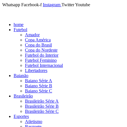
Whatsapp
Facebook-f
Instagram
Twitter
Youtube
home
Futebol
Amador
Copa América
Copa do Brasil
Copa do Nordeste
Futebol do Interior
Futebol Feminino
Futebol Internacional
Libertadores
Baianão
Baiano Série A
Baiano Série B
Baiano Série C
Brasileirão
Brasileirão Série A
Brasileirão Série B
Brasileirão Série C
Esportes
Atletismo
Basquete