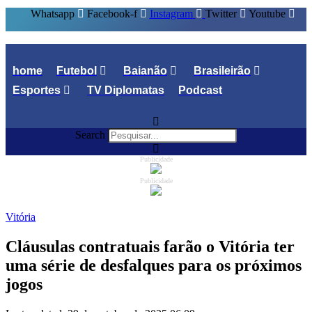
Whatsapp
Facebook-f
Instagram
Twitter
Youtube
home
Futebol
Baianão
Brasileirão
Esportes
TV Diplomatas
Podcast
Search
Publicidade
Publicidade
Vitória
Cláusulas contratuais farão o Vitória ter
uma série de desfalques para os próximos
jogos