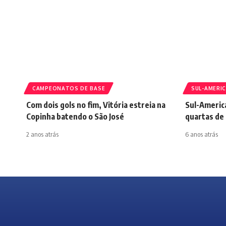
CAMPEONATOS DE BASE
SUL-AMERI
Com dois gols no fim, Vitória estreia na
Sul-America
Copinha batendo o São José
quartas de 
2 anos atrás
6 anos atrás