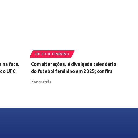
FUTEBOL FEMININO
 na face,
Com alterações, é divulgado calendário
 do UFC
do futebol feminino em 2025; confira
2 anos atrás