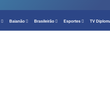
l
Baianão
Brasileirão
Esportes
TV Diplom