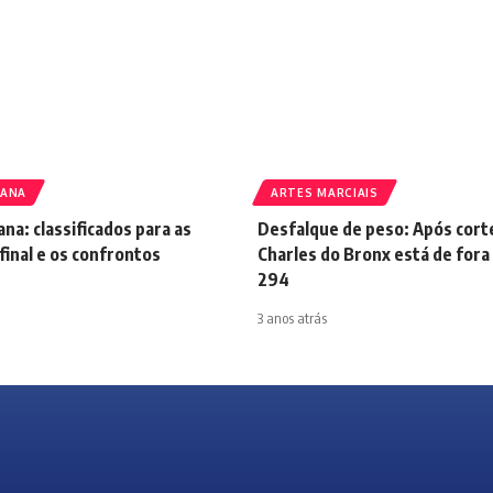
CANA
ARTES MARCIAIS
na: classificados para as
Desfalque de peso: Após corte
final e os confrontos
Charles do Bronx está de fora
294
3 anos atrás