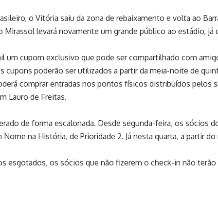
ileiro, o Vitória saiu da zona de rebaixamento e volta ao Bar
a o Mirassol levará novamente um grande público ao estádio
il um cupom exclusivo que pode ser compartilhado com amigos
Os cupons poderão ser utilizados a partir da meia-noite de qui
poderá comprar entradas nos pontos físicos distribuídos pelos s
m Lauro de Freitas.
berado de forma escalonada. Desde segunda-feira, os sócios d
m Nome na História, de Prioridade 2. Já nesta quarta, a partir d
sos esgotados, os sócios que não fizerem o check-in não terão