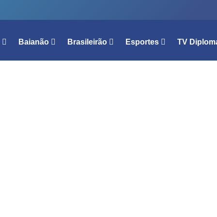
l
Baianão
Brasileirão
Esportes
TV Diplom