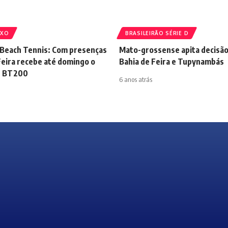
IXO
BRASILEIRÃO SÉRIE D
 Beach Tennis: Com presenças
Mato-grossense apita decisão
Feira recebe até domingo o
Bahia de Feira e Tupynambás
r BT200
6 anos atrás