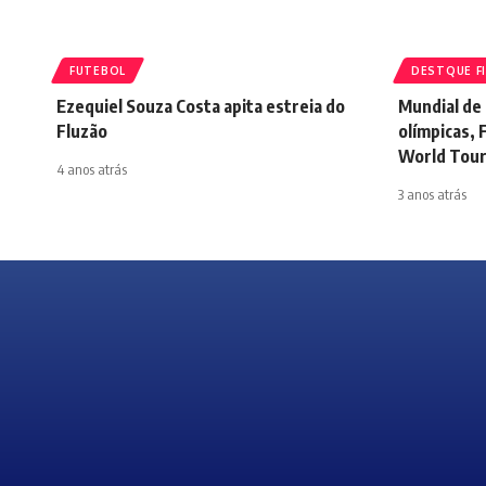
FUTEBOL
DESTQUE F
Ezequiel Souza Costa apita estreia do
Mundial de
Fluzão
olímpicas, 
World Tou
4 anos atrás
3 anos atrás