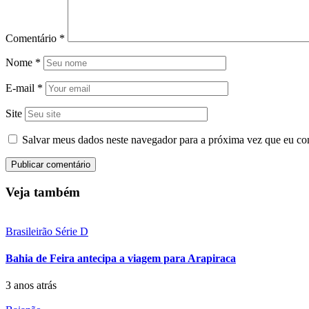
Comentário
*
Nome
*
E-mail
*
Site
Salvar meus dados neste navegador para a próxima vez que eu co
Veja também
Brasileirão Série D
Bahia de Feira antecipa a viagem para Arapiraca
3 anos atrás