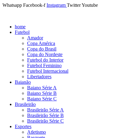
Whatsapp
Facebook-f
Instagram
Twitter
Youtube
home
Futebol
Amador
Copa América
Copa do Brasil
Copa do Nordeste
Futebol do Interior
Futebol Feminino
Futebol Internacional
Libertadores
Baianão
Baiano Série A
Baiano Série B
Baiano Série C
Brasileirão
Brasileirão Série A
Brasileirão Série B
Brasileirão Série C
Esportes
Atletismo
Basquete