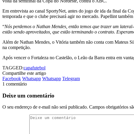
volta da semifinal da Copa do Nordeste, contra o ABC.
Em entrevista ao canal SportyNet, antes do jogo de ida da final da Cop
temporada e que o clube precisará agir no mercado. Papellint também
“
Nós perdemos o Nathan Mendes, então temos que trazer um lateral-d
estão sendo aproveitados, que estão terminando o contrato. Espera
Além de Nathan Mendes, o Vitória também não conta com Mateus Silva p
na competição.
Após vencer o Fortaleza no Castelão, o Leão da Barra entra em vanta
TAGGED:
capa
futebol
Compartilhe este artigo
Facebook
Whatsapp
Whatsapp
Telegram
1 comentário
Deixe um comentário
O seu endereço de e-mail não será publicado.
Campos obrigatórios s