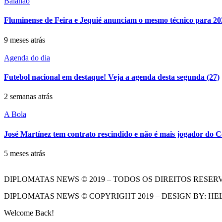
Baianão
Fluminense de Feira e Jequié anunciam o mesmo técnico para 20
9 meses atrás
Agenda do dia
Futebol nacional em destaque! Veja a agenda desta segunda (27)
2 semanas atrás
A Bola
José Martínez tem contrato rescindido e não é mais jogador do C
5 meses atrás
DIPLOMATAS NEWS © 2019 – TODOS OS DIREITOS RESER
DIPLOMATAS NEWS © COPYRIGHT 2019 – DESIGN BY: HE
Welcome Back!