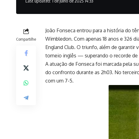
Last updated: 1 de julho de 2025 14:33
João Fonseca entrou para a história do têni
Wimbledon. Com apenas 18 anos e 326 dias, 
Compartilhe
England Club. O triunfo, além de garantir 
torneio inglês — superando o recorde de
A atuação de Fonseca foi marcada pela su
do confronto durante as 2h03. No terceir
com um 7-5.