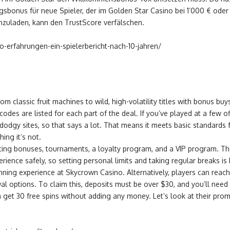
gsbonus für neue Spieler, der im Golden Star Casino bei 1’000 € ode
nzuladen, kann den TrustScore verfälschen.
o-erfahrungen-ein-spielerbericht-nach-10-jahren/
rom classic fruit machines to wild, high-volatility titles with bonus 
es are listed for each part of the deal. If you’ve played at a few off
odgy sites, so that says a lot. That means it meets basic standards fo
ing it’s not.
nticing bonuses, tournaments, a loyalty program, and a VIP program. T
perience safely, so setting personal limits and taking regular breaks
ing experience at Skycrown Casino. Alternatively, players can reach o
l options. To claim this, deposits must be over $30, and you’ll need 
get 30 free spins without adding any money. Let’s look at their promo