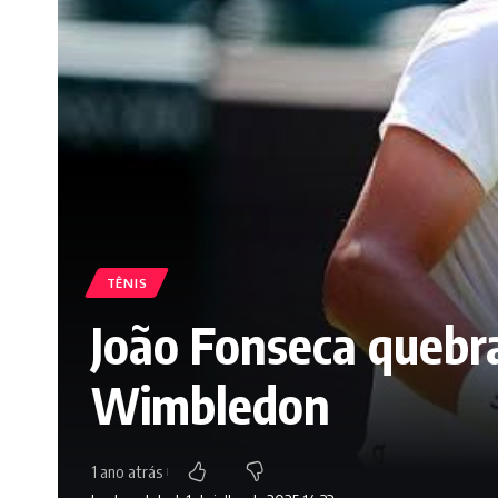
TÊNIS
João Fonseca quebra
Wimbledon
1 ano atrás