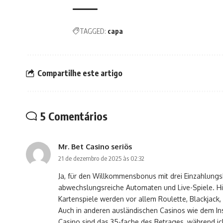
TAGGED:
capa
Compartilhe este artigo
5 Comentários
Mr. Bet Casino seriös
21 de dezembro de 2025 às 02:32
Ja, für den Willkommensbonus mit drei Einzahlung
abwechslungsreiche Automaten und Live-Spiele. Hie
Kartenspiele werden vor allem Roulette, Blackjack
Auch in anderen ausländischen Casinos wie dem In
Casino sind das 35-fache des Betrages, während 