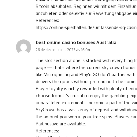
Bitcoin abzuholen. Beginnen wir mit dem Einzahlun
anzubieten oder selektiv zur Bewertungsabgabe ei
References:
https://online-spielhallen.de/umfassende-sg-casin
best online casino bonuses Australia
26 de dezembro de 2025 às 16:04
The slot section alone is stacked with everything f
page — that’s where the current sky crown bonus cod
like Microgaming and Play’n GO don’t partner with d
delivers the goods without pretending to be someth
Player loyalty is richly rewarded with plenty of e
choose from. It’s crucial to enjoy the gambling ex
unparalleled excitement – become a part of the winn
SkyCrown has a vast array of deposit and withdrawa
the amount you won in your free spins. Players can 
Platipuslive are available.
References: