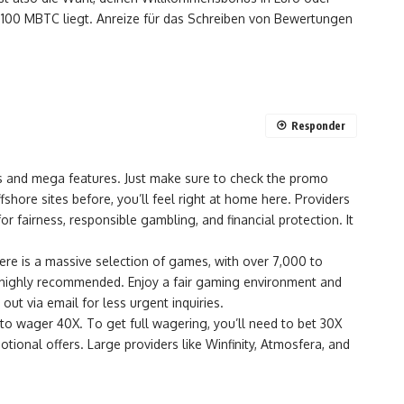
r 100 MBTC liegt. Anreize für das Schreiben von Bewertungen
Responder
buys and mega features. Just make sure to check the promo
shore sites before, you’ll feel right at home here. Providers
r fairness, responsible gambling, and financial protection. It
here is a massive selection of games, with over 7,000 to
 is highly recommended. Enjoy a fair gaming environment and
ut via email for less urgent inquiries.
to wager 40X. To get full wagering, you’ll need to bet 30X
tional offers. Large providers like Winfinity, Atmosfera, and