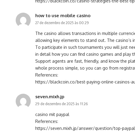
https://blackcoin.co/casino-strategies-the-best-tip
how to use mobile casino
27 de dezembro de 2025 às 00:29
The casino allows transactions in multiple currenc
allowing key elements to stand out. The casino’s in
To participate in such tournaments you will just nee
in detail how you can find casino games and play 
Support agents are fast, friendly, and know the pl
whole process simple, so you can go from registration
References:
https://blackcoin.co/best-paying-online-casinos-a
seven.mixh.jp
29 de dezembro de 2025 às 11:26
casino mit paypal
References:
https://seven.mixh.jp/answer/question/top-paypal