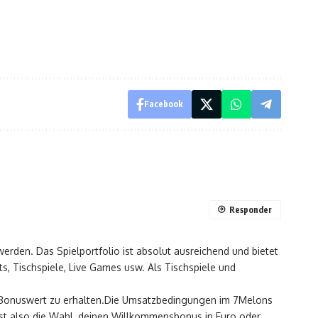
Facebook
Responder
en. Das Spielportfolio ist absolut ausreichend und bietet
, Tischspiele, Live Games usw. Als Tischspiele und
en Bonuswert zu erhalten.Die Umsatzbedingungen im 7Melons
t also die Wahl, deinen Willkommensbonus in Euro oder