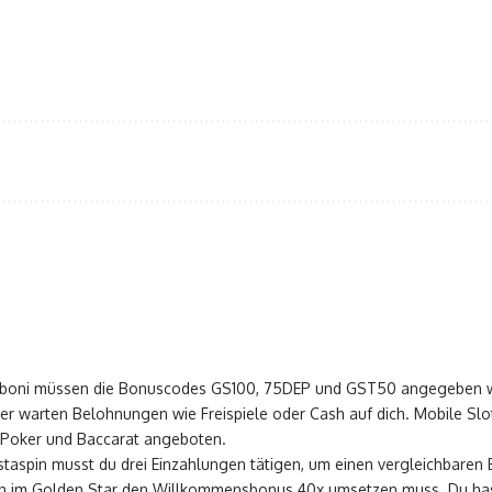
sboni müssen die Bonuscodes GS100, 75DEP und GST50 angegeben werd
r warten Belohnungen wie Freispiele oder Cash auf dich. Mobile Slots
, Poker und Baccarat angeboten.
staspin musst du drei Einzahlungen tätigen, um einen vergleichbar
ich im Golden Star den Willkommensbonus 40x umsetzen muss. Du has