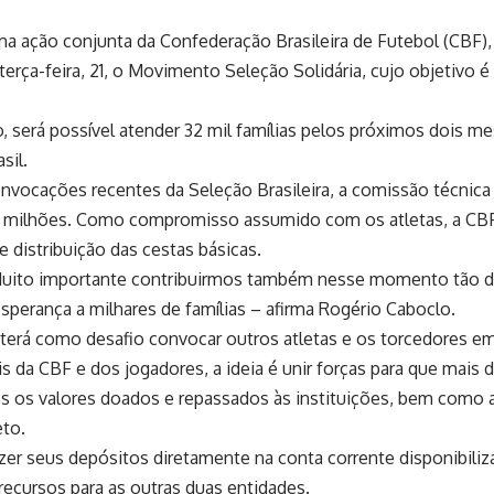
uma ação conjunta da Confederação Brasileira de Futebol (CBF
a terça-feira, 21, o Movimento Seleção Solidária, cujo objetivo 
, será possível atender 32 mil famílias pelos próximos dois me
sil.
nvocações recentes da Seleção Brasileira, a comissão técnica 
milhões. Como compromisso assumido com os atletas, a CBF d
 distribuição das cestas básicas.
. Muito importante contribuirmos também nesse momento tão dif
esperança a milhares de famílias – afirma Rogério Caboclo.
 terá como desafio convocar outros atletas e os torcedores em
is da CBF e dos jogadores, a ideia é unir forças para que mai
os valores doados e repassados às instituições, bem como a 
eto.
er seus depósitos diretamente na conta corrente disponibilizad
recursos para as outras duas entidades.