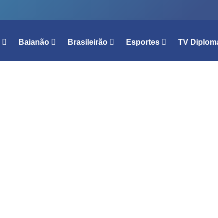
l
Baianão
Brasileirão
Esportes
TV Diplom