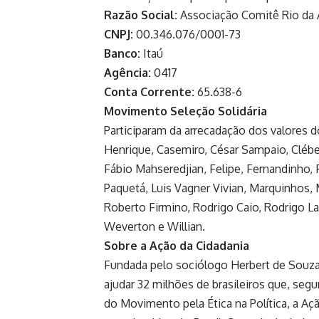
Razão Social:
Associação Comitê Rio da A
CNPJ:
00.346.076/0001-73
Banco:
Itaú
Agência:
0417
Conta Corrente:
65.638-6
Movimento Seleção Solidária
Participaram da arrecadação dos valores d
Henrique, Casemiro, César Sampaio, Cléber 
Fábio Mahseredjian, Felipe, Fernandinho, F
Paquetá, Luis Vagner Vivian, Marquinhos, 
Roberto Firmino, Rodrigo Caio, Rodrigo La
Weverton e Willian.
Sobre a Ação da Cidadania
Fundada pelo sociólogo Herbert de Souza,
ajudar 32 milhões de brasileiros que, seg
do Movimento pela Ética na Política, a A