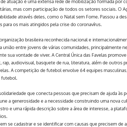
o de atuação é uma extensa rede de mobilização formada por co
árias, mas com participação de todos os setores sociais. O A
bilidade através deles, como o Natal sem Fome. Passou a dese
 para os mais atingidos pela crise do coronavírus.
rganização brasileira reconhecida nacional e internacionalment
r da união entre jovens de várias comunidades, principalment
e sua vontade de viver. A Central Única das Favelas promove a
ak, rap, audiovisual, basquete de rua, literatura, além de outro
elas. A competição de futebol envolve 64 equipes masculinas
 futebol.
lidariedade que conecta pessoas que precisam de ajuda às pe
 une a generosidade e a necessidade construindo uma nova cult
tro e uma rápida descrição sobre a área de interesse, a plat
ios.
em se cadastrar e se identificar com causas que precisem de apo