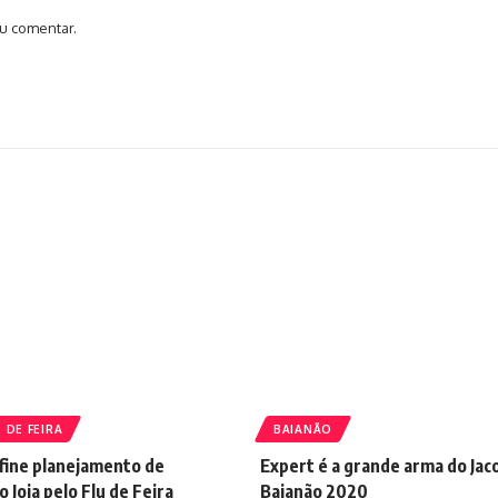
u comentar.
 DE FEIRA
BAIANÃO
fine planejamento de
Expert é a grande arma do Jac
o Joia pelo Flu de Feira
Baianão 2020