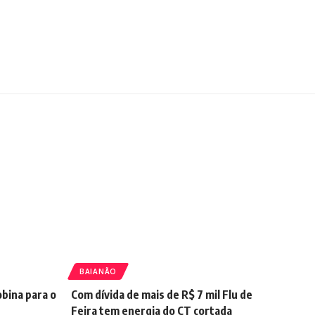
BAIANÃO
obina para o
Com dívida de mais de R$ 7 mil Flu de
Feira tem energia do CT cortada