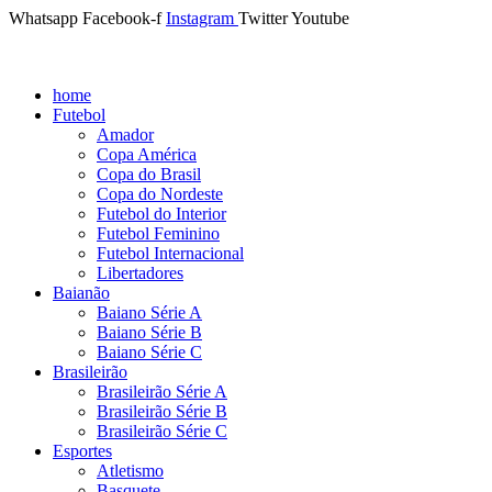
Whatsapp
Facebook-f
Instagram
Twitter
Youtube
home
Futebol
Amador
Copa América
Copa do Brasil
Copa do Nordeste
Futebol do Interior
Futebol Feminino
Futebol Internacional
Libertadores
Baianão
Baiano Série A
Baiano Série B
Baiano Série C
Brasileirão
Brasileirão Série A
Brasileirão Série B
Brasileirão Série C
Esportes
Atletismo
Basquete