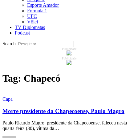
Esporte Amador
Formula 1
UFC
Vôlei
TV Diplomatas
Podcast
Search
Publicidade
Publicidade
Tag:
Chapecó
Capa
Morre presidente da Chapecoense, Paulo Magro
Paulo Ricardo Magro, presidente da Chapecoense, faleceu nesta
quarta-feira (30), vítima da…