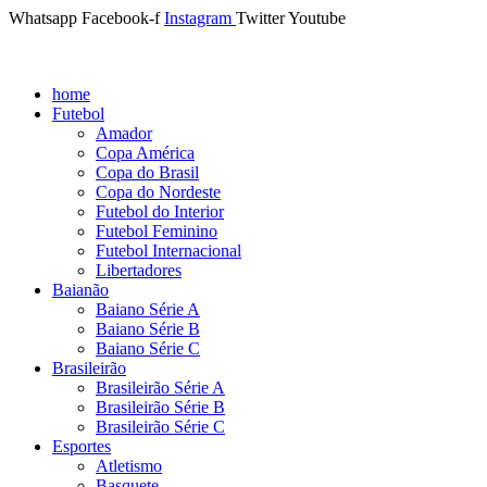
Whatsapp
Facebook-f
Instagram
Twitter
Youtube
home
Futebol
Amador
Copa América
Copa do Brasil
Copa do Nordeste
Futebol do Interior
Futebol Feminino
Futebol Internacional
Libertadores
Baianão
Baiano Série A
Baiano Série B
Baiano Série C
Brasileirão
Brasileirão Série A
Brasileirão Série B
Brasileirão Série C
Esportes
Atletismo
Basquete