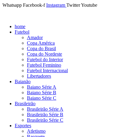
Whatsapp
Facebook-f
Instagram
Twitter
Youtube
home
Futebol
Amador
Copa América
Copa do Brasil
Copa do Nordeste
Futebol do Interior
Futebol Feminino
Futebol Internacional
Libertadores
Baianão
Baiano Série A
Baiano Série B
Baiano Série C
Brasileirão
Brasileirão Série A
Brasileirão Série B
Brasileirão Série C
Esportes
Atletismo
Basquete