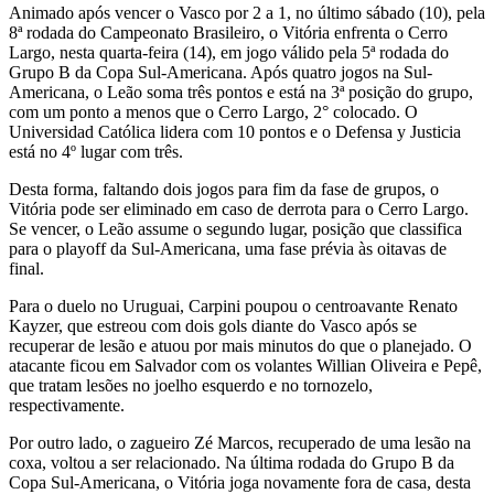
Animado após vencer o Vasco por 2 a 1, no último sábado (10), pela
8ª rodada do Campeonato Brasileiro, o Vitória enfrenta o Cerro
Largo, nesta quarta-feira (14), em jogo válido pela 5ª rodada do
Grupo B da Copa Sul-Americana. Após quatro jogos na Sul-
Americana, o Leão soma três pontos e está na 3ª posição do grupo,
com um ponto a menos que o Cerro Largo, 2° colocado. O
Universidad Católica lidera com 10 pontos e o Defensa y Justicia
está no 4º lugar com três.
Desta forma, faltando dois jogos para fim da fase de grupos, o
Vitória pode ser eliminado em caso de derrota para o Cerro Largo.
Se vencer, o Leão assume o segundo lugar, posição que classifica
para o playoff da Sul-Americana, uma fase prévia às oitavas de
final.
Para o duelo no Uruguai, Carpini poupou o centroavante Renato
Kayzer, que estreou com dois gols diante do Vasco após se
recuperar de lesão e atuou por mais minutos do que o planejado. O
atacante ficou em Salvador com os volantes Willian Oliveira e Pepê,
que tratam lesões no joelho esquerdo e no tornozelo,
respectivamente.
Por outro lado, o zagueiro Zé Marcos, recuperado de uma lesão na
coxa, voltou a ser relacionado. Na última rodada do Grupo B da
Copa Sul-Americana, o Vitória joga novamente fora de casa, desta