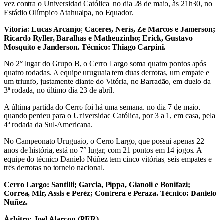
vez contra o Universidad Católica, no dia 28 de maio, às 21h30, no
Estádio Olímpico Atahualpa, no Equador.
Vitória: Lucas Arcanjo; Cáceres, Neris, Zé Marcos e Jamerson;
Ricardo Ryller, Baralhas e Matheuzinho; Erick, Gustavo
Mosquito e Janderson. Técnico: Thiago Carpini.
No 2° lugar do Grupo B, o Cerro Largo soma quatro pontos após
quatro rodadas. A equipe uruguaia tem duas derrotas, um empate e
um triunfo, justamente diante do Vitória, no Barradão, em duelo da
3ª rodada, no último dia 23 de abril.
A última partida do Cerro foi há uma semana, no dia 7 de maio,
quando perdeu para o Universidad Católica, por 3 a 1, em casa, pela
4ª rodada da Sul-Americana.
No Campeonato Uruguaio, o Cerro Largo, que possui apenas 22
anos de história, está no 7° lugar, com 21 pontos em 14 jogos. A
equipe do técnico Danielo Núñez tem cinco vitórias, seis empates e
três derrotas no torneio nacional.
Cerro Largo: Santilli; Garcia, Pippa, Gianoli e Bonifazi;
Correa, Mir, Assis e Peréz; Contrera e Peraza. Técnico: Danielo
Nuñez.
Árbitro: Joel Alarcon (PER)