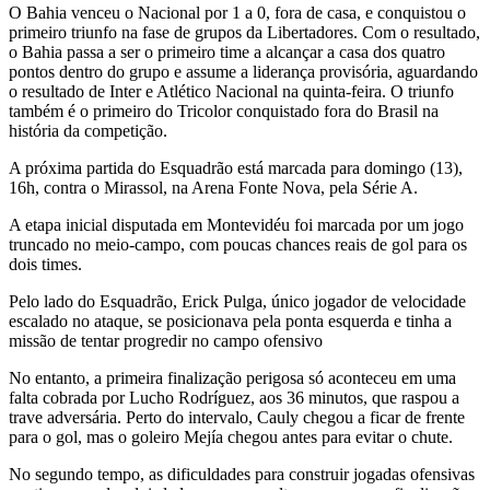
O Bahia venceu o Nacional por 1 a 0, fora de casa, e conquistou o
primeiro triunfo na fase de grupos da Libertadores. Com o resultado,
o Bahia passa a ser o primeiro time a alcançar a casa dos quatro
pontos dentro do grupo e assume a liderança provisória, aguardando
o resultado de Inter e Atlético Nacional na quinta-feira. O triunfo
também é o primeiro do Tricolor conquistado fora do Brasil na
história da competição.
A próxima partida do Esquadrão está marcada para domingo (13),
16h, contra o Mirassol, na Arena Fonte Nova, pela Série A.
A etapa inicial disputada em Montevidéu foi marcada por um jogo
truncado no meio-campo, com poucas chances reais de gol para os
dois times.
Pelo lado do Esquadrão, Erick Pulga, único jogador de velocidade
escalado no ataque, se posicionava pela ponta esquerda e tinha a
missão de tentar progredir no campo ofensivo
No entanto, a primeira finalização perigosa só aconteceu em uma
falta cobrada por Lucho Rodríguez, aos 36 minutos, que raspou a
trave adversária. Perto do intervalo, Cauly chegou a ficar de frente
para o gol, mas o goleiro Mejía chegou antes para evitar o chute.
No segundo tempo, as dificuldades para construir jogadas ofensivas