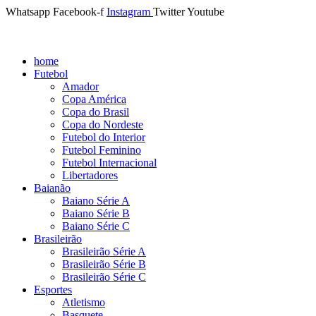
Whatsapp
Facebook-f
Instagram
Twitter
Youtube
home
Futebol
Amador
Copa América
Copa do Brasil
Copa do Nordeste
Futebol do Interior
Futebol Feminino
Futebol Internacional
Libertadores
Baianão
Baiano Série A
Baiano Série B
Baiano Série C
Brasileirão
Brasileirão Série A
Brasileirão Série B
Brasileirão Série C
Esportes
Atletismo
Basquete