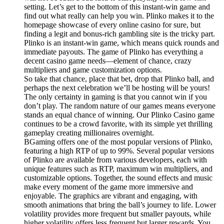
setting. Let’s get to the bottom of this instant-win game and
find out what really can help you win. Plinko makes it to the
homepage showcase of every online casino for sure, but
finding a legit and bonus-rich gambling site is the tricky part.
Plinko is an instant-win game, which means quick rounds and
immediate payouts. The game of Plinko has everything a
decent casino game needs—element of chance, crazy
multipliers and game customization options.
So take that chance, place that bet, drop that Plinko ball, and
perhaps the next celebration we’ll be hosting will be yours!
The only certainty in gaming is that you cannot win if you
don’t play. The random nature of our games means everyone
stands an equal chance of winning. Our Plinko Casino game
continues to be a crowd favorite, with its simple yet thrilling
gameplay creating millionaires overnight.
BGaming offers one of the most popular versions of Plinko,
featuring a high RTP of up to 99%. Several popular versions
of Plinko are available from various developers, each with
unique features such as RTP, maximum win multipliers, and
customizable options. Together, the sound effects and music
make every moment of the game more immersive and
enjoyable. The graphics are vibrant and engaging, with
smooth animations that bring the ball’s journey to life. Lower
volatility provides more frequent but smaller payouts, while
higher volatility offers less frequent but larger rewards. You