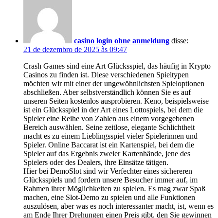
casino login ohne anmeldung
disse:
21 de dezembro de 2025 às 09:47
Crash Games sind eine Art Glücksspiel, das häufig in Krypto
Casinos zu finden ist. Diese verschiedenen Spieltypen
möchten wir mit einer der ungewöhnlichsten Spieloptionen
abschließen. Aber selbstverständlich können Sie es auf
unseren Seiten kostenlos ausprobieren. Keno, beispielsweise
ist ein Glücksspiel in der Art eines Lottospiels, bei dem die
Spieler eine Reihe von Zahlen aus einem vorgegebenen
Bereich auswählen. Seine zeitlose, elegante Schlichtheit
macht es zu einem Lieblingsspiel vieler Spielerinnen und
Spieler. Online Baccarat ist ein Kartenspiel, bei dem die
Spieler auf das Ergebnis zweier Kartenhände, jene des
Spielers oder des Dealers, ihre Einsätze tätigen.
Hier bei DemoSlot sind wir Verfechter eines sichereren
Glücksspiels und fordern unsere Besucher immer auf, im
Rahmen ihrer Möglichkeiten zu spielen. Es mag zwar Spaß
machen, eine Slot-Demo zu spielen und alle Funktionen
auszulösen, aber was es noch interessanter macht, ist, wenn es
am Ende Ihrer Drehungen einen Preis gibt, den Sie gewinnen