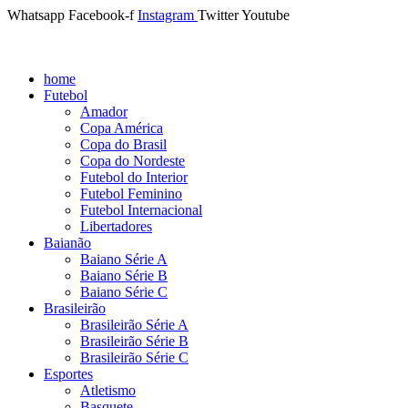
Whatsapp
Facebook-f
Instagram
Twitter
Youtube
home
Futebol
Amador
Copa América
Copa do Brasil
Copa do Nordeste
Futebol do Interior
Futebol Feminino
Futebol Internacional
Libertadores
Baianão
Baiano Série A
Baiano Série B
Baiano Série C
Brasileirão
Brasileirão Série A
Brasileirão Série B
Brasileirão Série C
Esportes
Atletismo
Basquete