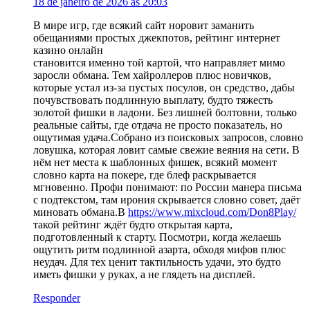
18 de janeiro de 2026 às 20:03
В мире игр, где всякий сайт норовит заманить
обещаниями простых джекпотов, рейтинг интернет
казино онлайн
становится именно той картой, что направляет мимо
заросли обмана. Тем хайроллеров плюс новичков,
которые устал из-за пустых посулов, он средство, дабы
почувствовать подлинную выплату, будто тяжесть
золотой фишки в ладони. Без лишней болтовни, только
реальные сайты, где отдача не просто показатель, но
ощутимая удача.Собрано из поисковых запросов, словно
ловушка, которая ловит самые свежие веяния на сети. В
нём нет места к шаблонных фишек, всякий момент
словно карта на покере, где блеф раскрывается
мгновенно. Профи понимают: по России манера письма
с подтекстом, там ирония скрывается словно совет, даёт
миновать обмана.В
https://www.mixcloud.com/Don8Play/
такой рейтинг ждёт будто открытая карта,
подготовленный к старту. Посмотри, когда желаешь
ощутить ритм подлинной азарта, обходя мифов плюс
неудач. Для тех ценит тактильность удачи, это будто
иметь фишки у руках, а не глядеть на дисплей.
Responder