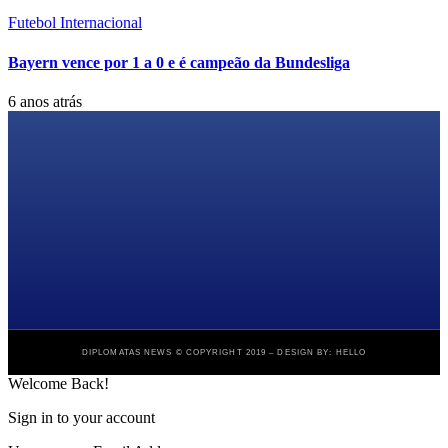
Futebol Internacional
Bayern vence por 1 a 0 e é campeão da Bundesliga
6 anos atrás
DIPLOMATAS NEWS © COPYRIGHT 2019 – DESIGN BY: HELLO
Welcome Back!
Sign in to your account