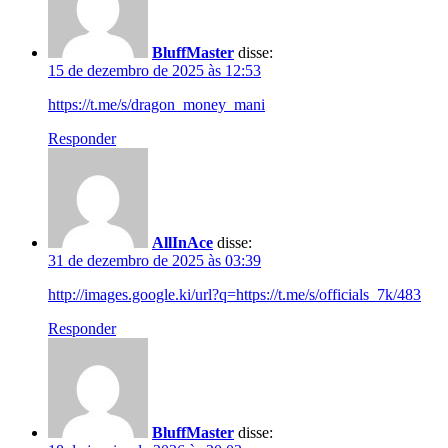
BluffMaster
disse:
15 de dezembro de 2025 às 12:53
https://t.me/s/dragon_money_mani
Responder
AllInAce
disse:
31 de dezembro de 2025 às 03:39
http://images.google.ki/url?q=https://t.me/s/officials_7k/483
Responder
BluffMaster
disse: