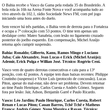
O Bahia recebe o Vasco da Gama pela rodada 35 do Brasileirão. A
bola rola às 16h na Arena Fonte Nova e você acompanha tudo ao
vivo através da 102.1, rádio Sociedade News FM, com pré jogo
iniciando uma hora antes do duelo.
Sem vencer há três partidas, o Bahia vem de derrota para o Fortaleza
e ocupa a 7ª colocação com 53 pontos. O time tem apenas um
desfalque certo: Mateo Sanabria, com lesão no ligamento cruzado
posterior do joelho esquerdo. Em compensação, Michel Araújo
retorna após cumprir suspensão.
Bahia: Ronaldo; Gilberto, Kanu, Ramos Mingo e Luciano
Juba; Caio Alexandre, Jean Lucas e Erick (Michel Araújo);
Ademir, Erick Pulga e Willian José. Técnico: Rogério Ceni.
Vasco vem de quatro derrotas consecutivas e caiu para a 13ª
posição, com 42 pontos. A equipe tem duas baixas recentes: Philippe
Coutinho (suspenso) e Victor Luís (protocolo de concussão). Lucas
Piton, apesar do mal-estar, não deve ser problema. Devem retornar
ao time Paulo Henrique, Carlos Cuesta e Andrés Gómez. Seguem
fora por lesão: Jair, Adson, Benjamín Garré e Paulo Ricardo.
Vasco: Léo Jardim; Paulo Henrique, Carlos Cuesta, Robert
Renan e Lucas Piton; Cauan Barros, Tchê Tchê e Matheus
França; Andrés Gómez, Nuno Moreira e Rayan. Técnico: