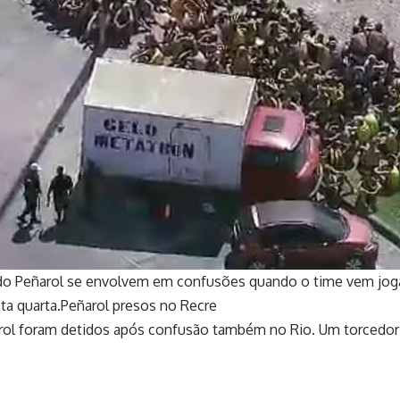
 do Peñarol se envolvem em confusões quando o time vem joga
a quarta.Peñarol presos no Recre
arol foram detidos após confusão também no Rio. Um torcedo