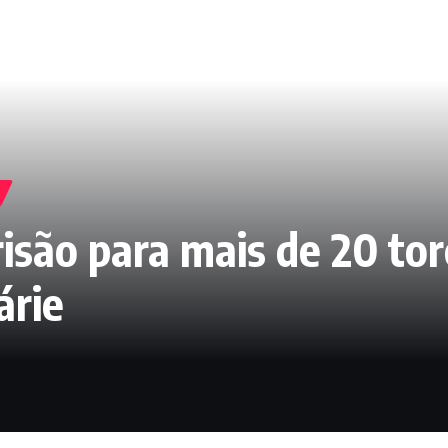
risão para mais de 20 to
árie