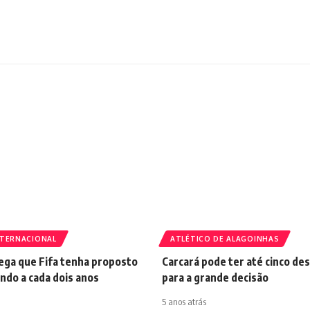
NTERNACIONAL
ATLÉTICO DE ALAGOINHAS
nega que Fifa tenha proposto
Carcará pode ter até cinco de
ndo a cada dois anos
para a grande decisão
5 anos atrás