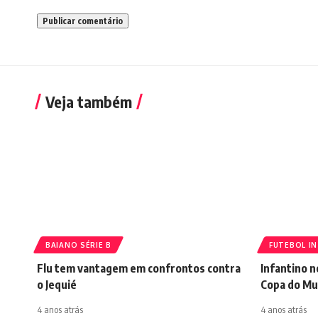
Veja também
BAIANO SÉRIE B
FUTEBOL I
Flu tem vantagem em confrontos contra
Infantino 
o Jequié
Copa do Mu
4 anos atrás
4 anos atrás