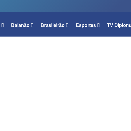
l
Baianão
Brasileirão
Esportes
TV Diplom