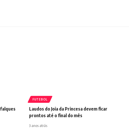
FUTEBOL
sfalques
Laudos do Joia da Princesa devem ficar
prontos até o final do mês
3 anos atrás