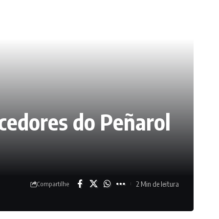
rcedores do Peñarol
2 Min de leitura
Compartilhe