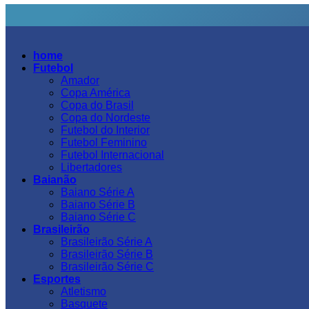
home
Futebol
Amador
Copa América
Copa do Brasil
Copa do Nordeste
Futebol do Interior
Futebol Feminino
Futebol Internacional
Libertadores
Baianão
Baiano Série A
Baiano Série B
Baiano Série C
Brasileirão
Brasileirão Série A
Brasileirão Série B
Brasileirão Série C
Esportes
Atletismo
Basquete