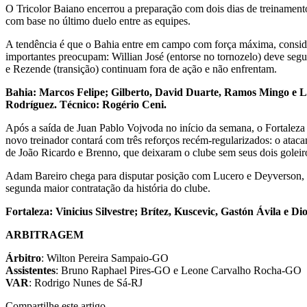
O Tricolor Baiano encerrou a preparação com dois dias de treinamento
com base no último duelo entre as equipes.
A tendência é que o Bahia entre em campo com força máxima, consider
importantes preocupam: Willian José (entorse no tornozelo) deve segu
e Rezende (transição) continuam fora de ação e não enfrentam.
Bahia: Marcos Felipe; Gilberto, David Duarte, Ramos Mingo e L
Rodríguez. Técnico: Rogério Ceni.
Após a saída de Juan Pablo Vojvoda no início da semana, o Fortaleza 
novo treinador contará com três reforços recém-regularizados: o ataca
de João Ricardo e Brenno, que deixaram o clube sem seus dois goleiro
Adam Bareiro chega para disputar posição com Lucero e Deyverson, e
segunda maior contratação da história do clube.
Fortaleza: Vinicius Silvestre; Brítez, Kuscevic, Gastón Ávila 
ARBITRAGEM
Árbitro
: Wilton Pereira Sampaio-GO
Assistentes
: Bruno Raphael Pires-GO e Leone Carvalho Rocha-GO
VAR
: Rodrigo Nunes de Sá-RJ
Compartilhe este artigo