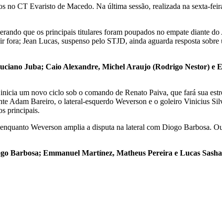
s no CT Evaristo de Macedo. Na última sessão, realizada na sexta-feira
ando que os principais titulares foram poupados no empate diante do 
ir fora; Jean Lucas, suspenso pelo STJD, ainda aguarda resposta sobre u
uciano Juba; Caio Alexandre, Michel Araujo (Rodrigo Nestor) e 
inicia um novo ciclo sob o comando de Renato Paiva, que fará sua estre
nte Adam Bareiro, o lateral-esquerdo Weverson e o goleiro Vinicius Silv
s principais.
nquanto Weverson amplia a disputa na lateral com Diogo Barbosa. Outr
e Diogo Barbosa; Emmanuel Martínez, Matheus Pereira e Lucas Sash