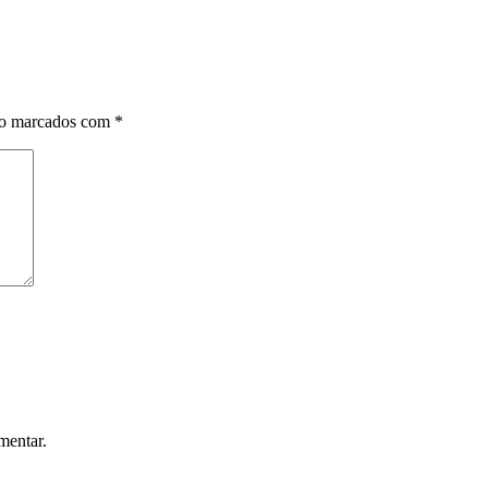
ão marcados com
*
mentar.