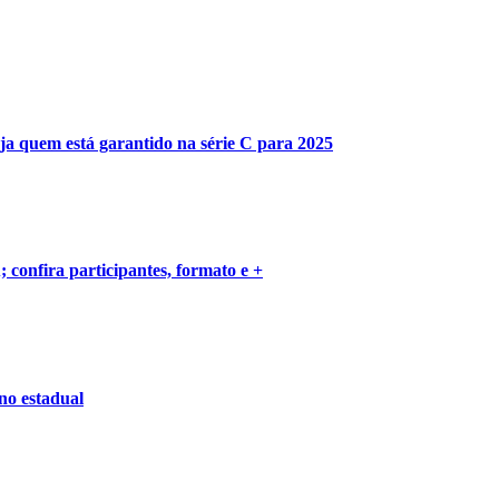
ja quem está garantido na série C para 2025
 confira participantes, formato e +
no estadual