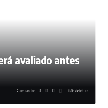
erá avaliado antes
1 Min de leitura
Compartilhe