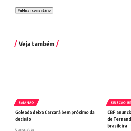
Veja também
BAIANÃO
SELEÇÃO BR
Goleada deixa Carcará bem próximo da
CBF anunci
decisão
de Fernando
brasileira
6 anos atrás