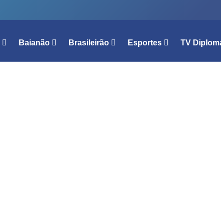
l
Baianão
Brasileirão
Esportes
TV Diplom