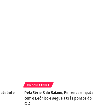
BAIANO SÉRIE B
futebol e
Pela Série B do Baiano, Feirense empata
com o Leônico e segue a três pontos do
G-4