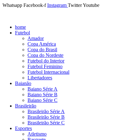
Whatsapp
Facebook-f
Instagram
Twitter
Youtube
home
Futebol
Amador
Copa América
Copa do Brasil
Copa do Nordeste
Futebol do Interior
Futebol Feminino
Futebol Internacional
Libertadores
Baianão
Baiano Série A
Baiano Série B
Baiano Série C
Brasileirão
Brasileirão Série A
Brasileirão Série B
Brasileirão Série C
Esportes
Atletismo
Basquete