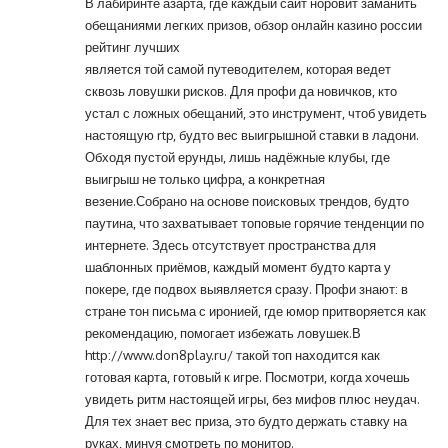
В лабиринте азарта, где каждый сайт норовит заманить
обещаниями легких призов, обзор онлайн казино россии
рейтинг лучших
является той самой путеводителем, которая ведет
сквозь ловушки рисков. Для профи да новичков, кто
устал с ложных обещаний, это инструмент, чтоб увидеть
настоящую rtp, будто вес выигрышной ставки в ладони.
Обходя пустой ерунды, лишь надёжные клубы, где
выигрыш не только цифра, а конкретная
везение.Собрано на основе поисковых трендов, будто
паутина, что захватывает топовые горячие тенденции по
интернете. Здесь отсутствует пространства для
шаблонных приёмов, каждый момент будто карта у
покере, где подвох выявляется сразу. Профи знают: в
стране тон письма с иронией, где юмор притворяется как
рекомендацию, помогает избежать ловушек.В
http://www.don8play.ru/
такой топ находится как
готовая карта, готовый к игре. Посмотри, когда хочешь
увидеть ритм настоящей игры, без мифов плюс неудач.
Для тех знает вес приза, это будто держать ставку на
руках, минуя смотреть по монитор.