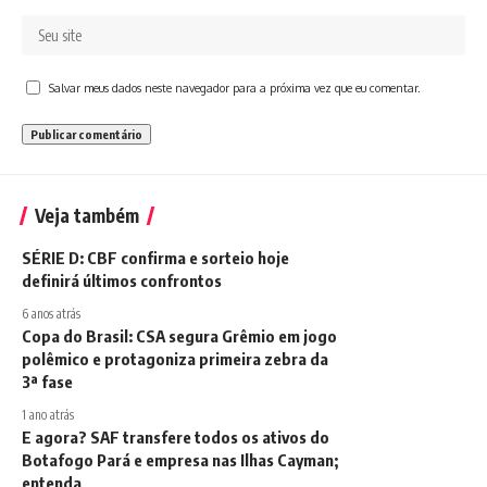
Salvar meus dados neste navegador para a próxima vez que eu comentar.
Veja também
SÉRIE D: CBF confirma e sorteio hoje
definirá últimos confrontos
6 anos atrás
Copa do Brasil: CSA segura Grêmio em jogo
polêmico e protagoniza primeira zebra da
3ª fase
1 ano atrás
E agora? SAF transfere todos os ativos do
Botafogo Pará e empresa nas Ilhas Cayman;
entenda