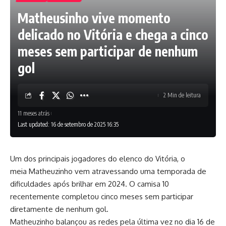
Matheusinho vive momento
delicado no Vitória e chega a cinco
meses sem participar de nenhum
gol
2 Min de leitura
11 meses atrás
Last updated: 16 de setembro de 2025 16:35
Um dos principais jogadores do elenco do Vitória, o
meia Matheuzinho vem atravessando uma temporada de
dificuldades após brilhar em 2024. O camisa 10
recentemente completou cinco meses sem participar
diretamente de nenhum gol.
Matheuzinho balançou as redes pela última vez no dia 16 de