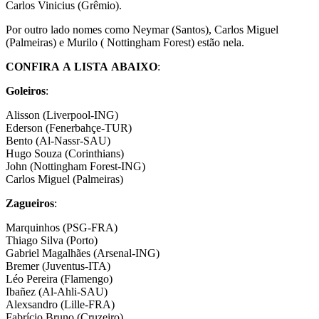
Carlos Vinicius (Grêmio).
Por outro lado nomes como Neymar (Santos), Carlos Miguel
(Palmeiras) e Murilo ( Nottingham Forest) estão nela.
CONFIRA
A
LISTA
ABAIXO
:
Goleiros
:
Alisson (Liverpool-ING)
Ederson (Fenerbahçe-TUR)
Bento (Al-Nassr-SAU)
Hugo Souza (Corinthians)
John (Nottingham Forest-ING)
Carlos Miguel (Palmeiras)
Zagueiros
:
Marquinhos (PSG-FRA)
Thiago Silva (Porto)
Gabriel Magalhães (Arsenal-ING)
Bremer (Juventus-ITA)
Léo Pereira (Flamengo)
Ibañez (Al-Ahli-SAU)
Alexsandro (Lille-FRA)
Fabrício Bruno (Cruzeiro)