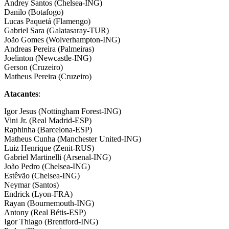
Andrey Santos (Chelsea-ING)
Danilo (Botafogo)
Lucas Paquetá (Flamengo)
Gabriel Sara (Galatasaray-TUR)
João Gomes (Wolverhampton-ING)
Andreas Pereira (Palmeiras)
Joelinton (Newcastle-ING)
Gerson (Cruzeiro)
Matheus Pereira (Cruzeiro)
Atacantes
:
Igor Jesus (Nottingham Forest-ING)
Vini Jr. (Real Madrid-ESP)
Raphinha (Barcelona-ESP)
Matheus Cunha (Manchester United-ING)
Luiz Henrique (Zenit-RUS)
Gabriel Martinelli (Arsenal-ING)
João Pedro (Chelsea-ING)
Estêvão (Chelsea-ING)
Neymar (Santos)
Endrick (Lyon-FRA)
Rayan (Bournemouth-ING)
Antony (Real Bétis-ESP)
Igor Thiago (Brentford-ING)