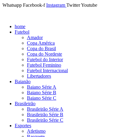
Whatsapp
Facebook-f
Instagram
Twitter
Youtube
home
Futebol
Amador
Copa América
Copa do Brasil
Copa do Nordeste
Futebol do Interior
Futebol Feminino
Futebol Internacional
Libertadores
Baianão
Baiano Série A
Baiano Série B
Baiano Série C
Brasileirão
Brasileirão Série A
Brasileirão Série B
Brasileirão Série C
Esportes
Atletismo
Basquete