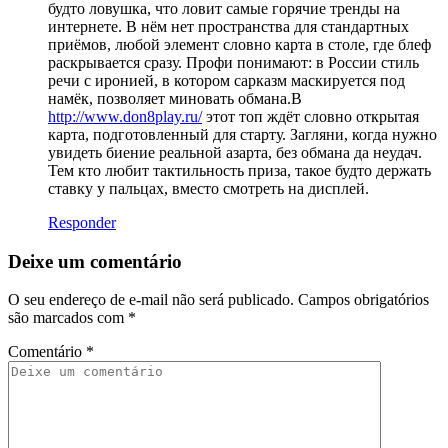
будто ловушка, что ловит самые горячие тренды на
интернете. В нём нет пространства для стандартных
приёмов, любой элемент словно карта в столе, где блеф
раскрывается сразу. Профи понимают: в России стиль
речи с иронией, в котором сарказм маскируется под
намёк, позволяет миновать обмана.В
http://www.don8play.ru/
этот топ ждёт словно открытая
карта, подготовленный для старту. Загляни, когда нужно
увидеть биение реальной азарта, без обмана да неудач.
Тем кто любит тактильность приза, такое будто держать
ставку у пальцах, вместо смотреть на дисплей.
Responder
Deixe um comentário
O seu endereço de e-mail não será publicado.
Campos obrigatórios
são marcados com
*
Comentário
*