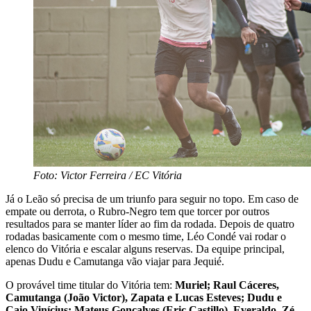
Foto: Victor Ferreira / EC Vitória
Já o Leão só precisa de um triunfo para seguir no topo. Em caso de
empate ou derrota, o Rubro-Negro tem que torcer por outros
resultados para se manter líder ao fim da rodada. Depois de quatro
rodadas basicamente com o mesmo time, Léo Condé vai rodar o
elenco do Vitória e escalar alguns reservas. Da equipe principal,
apenas Dudu e Camutanga vão viajar para Jequié.
O provável time titular do Vitória tem:
Muriel; Raul Cáceres,
Camutanga (João Victor), Zapata e Lucas Esteves; Dudu e
Caio Vinícius; Mateus Gonçalves (Eric Castillo), Everaldo, Zé