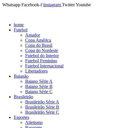
Whatsapp
Facebook-f
Instagram
Twitter
Youtube
home
Futebol
Amador
Copa América
Copa do Brasil
Copa do Nordeste
Futebol do Interior
Futebol Feminino
Futebol Internacional
Libertadores
Baianão
Baiano Série A
Baiano Série B
Baiano Série C
Brasileirão
Brasileirão Série A
Brasileirão Série B
Brasileirão Série C
Esportes
Atletismo
Basquete