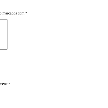
ão marcados com
*
mentar.