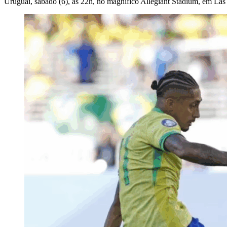
Uruguai, sábado (6), às 22h, no magnífico Allegiant Stadium, em La