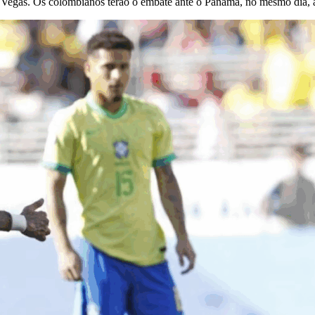
s Vegas. Os colombianos terão o embate ante o Panamá, no mesmo dia, 