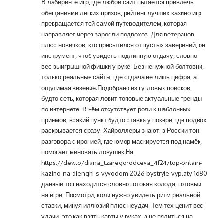
В лабиринте игр, где любой сайт пытается привлечь
обещаниями легких призов, рейтинг лучших казино игр
превращается той самой путеводителем, которая
направляет через заросли подвохов. Для ветеранов
плюс новичков, кто пресытился от пустых заверений, он
инструмент, чтоб увидеть подлинную отдачу, словно
вес выигрышной фишки у руке. Без ненужной болтовни,
только реальные сайты, где отдача не лишь цифра, а
ощутимая везение.Подобрано из гугловых поисков,
будто сеть, которая ловит топовые актуальные тренды
по интернете. В нём отсутствует роли к шаблонных
приёмов, всякий пункт будто ставка у покере, где подвох
раскрывается сразу. Хайроллеры знают: в России тон
разговора с иронией, где юмор маскируется под намёк,
помогает миновать ловушек.На
https://dev.to/diana_tzaregorodceva_4f24/top-onlain-
kazino-na-dienghi-s-vyvodom-2026-bystryie-vyplaty-1d80
данный топ находится словно готовая колода, готовый
на игре. Посмотри, коли нужно увидеть ритм реальной
ставки, минуя иллюзий плюс неудач. Тем тех ценит вес
удачи, это как взять карты у руках, а не пялиться на