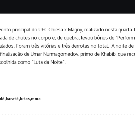
vento principal do UFC Chiesa x Magny, realizado nesta quarta-f
da de chutes no corpo e, de quebra, levou bônus de “Perform
lados. Foram três vitórias e três derrotas no total. A noite 
l, finalização de Umar Nurmagomedov, primo de Khabib, que re
scolhida como “Luta da Noite”.
udô
karatê
lutas
mma