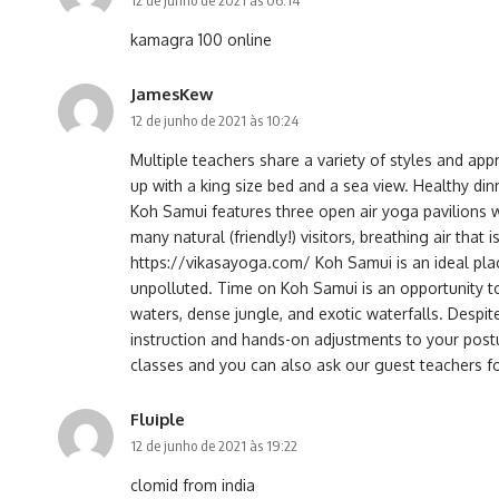
12 de junho de 2021 às 06:14
kamagra 100 online
JamesKew
12 de junho de 2021 às 10:24
Multiple teachers share a variety of styles and a
up with a king size bed and a sea view. Healthy din
Koh Samui features three open air yoga pavilions 
many natural (friendly!) visitors, breathing air th
https://vikasayoga.com/
Koh Samui is an ideal pla
unpolluted. Time on Koh Samui is an opportunity to
waters, dense jungle, and exotic waterfalls. Despite
instruction and hands-on adjustments to your postu
classes and you can also ask our guest teachers fo
Fluiple
12 de junho de 2021 às 19:22
clomid from india