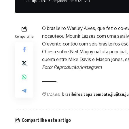
Last updated: 21 de janeiro de 2021 12:01
O brasileiro Warlley Alves, que fez o co-e
nocauteou Mounir Lazzez com uma saraiva
Compartilhe
O evento contou com seis brasileiros esca
Chiesa sobre Neil Magny na luta principa
guerra entre Mike Davis e Mason Jones, e
Foto: Reprodução/Instagram
TAGGED:
brasileiros
capa
combate
jiujitsu
j
Compartilhe este artigo