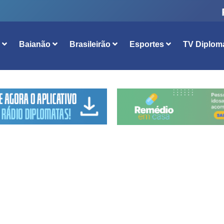
l
Baianão
Brasileirão
Esportes
TV Diplom