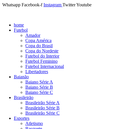
Whatsapp
Facebook-f
Instagram
Twitter
Youtube
home
Futebol
Amador
Copa América
Copa do Brasil
Copa do Nordeste
Futebol do Interior
Futebol Feminino
Futebol Internacional
Libertadores
Baianão
Baiano Série A
Baiano Série B
Baiano Série C
Brasileirão
Brasileirão Série A
Brasileirão Série B
Brasileirão Série C
Esportes
Atletismo
Basquete