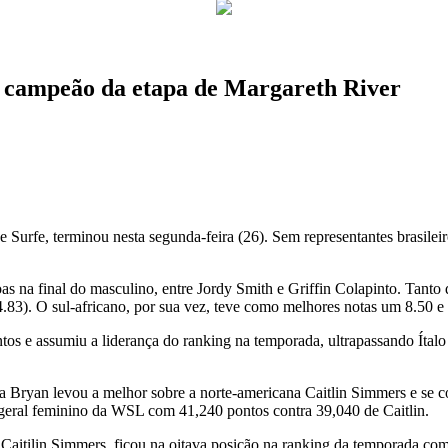
 é campeão da etapa de Margareth River
de Surfe, terminou nesta segunda-feira (26). Sem representantes brasile
as na final do masculino, entre Jordy Smith e Griffin Colapinto. Tanto
83). O sul-africano, por sua vez, teve como melhores notas um 8.50 e u
s e assumiu a liderança do ranking na temporada, ultrapassando Ítalo 
a Bryan levou a melhor sobre a norte-americana Caitlin Simmers e se 
g geral feminino da WSL com 41,240 pontos contra 39,040 de Caitlin.
m Caitilin Simmers, ficou na oitava posição na ranking da temporada co