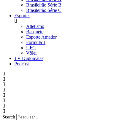
Brasileirão Série B
Brasileirão Série C
Esportes
Atletismo
Basquete
Esporte Amador
Formula 1
UFC
Vôlei
TV Diplomatas
Podcast
Search