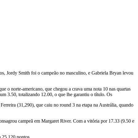
iros, Jordy Smith foi o campeão no masculino, e Gabriela Bryan levou
 que o norte-americano, que chegou a crava uma nota 10 nas quartas
m 3.50, totalizando 12.00, o que lhe garantiu o título. Os
Ferreira (31,290), que caiu no round 3 na etapa na Austrália, quando
consagrou campeã em Margaret River. Com a vitória por 17.33 (9.50 e
m 25,120 pontos.