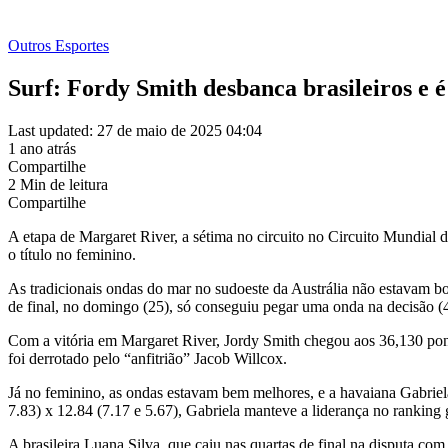
Outros Esportes
Surf: Fordy Smith desbanca brasileiros e
Last updated: 27 de maio de 2025 04:04
1 ano atrás
Compartilhe
2 Min de leitura
Compartilhe
A etapa de Margaret River, a sétima no circuito no Circuito Mundial 
o título no feminino.
As tradicionais ondas do mar no sudoeste da Austrália não estavam bo
de final, no domingo (25), só conseguiu pegar uma onda na decisão (4.
Com a vitória em Margaret River, Jordy Smith chegou aos 36,130 ponto
foi derrotado pelo “anfitrião” Jacob Willcox.
Já no feminino, as ondas estavam bem melhores, e a havaiana Gabriel
7.83) x 12.84 (7.17 e 5.67), Gabriela manteve a liderança no rankin
A brasileira Luana Silva, que caiu nas quartas de final na disputa co