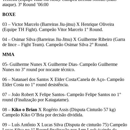
ataque). 3º Round ’06:00
BOXE
03 – Victor Marcelo (Barreiras Jiu-jitsu) X Henrique Oliveira
(Equipe TH Fight). Campeão Vitor Marcelo 1° Round.
04 – Osimar Silva (Barreiras Jiu-Jitsu) X Guilherme Ribeiro (Garra
de lince – Fight Team). Campeão Osimar Silva 2° Round.
MMA
05- Guilherme Nunes X Guilherme Dias- Campeão Guilherme
Nunes no 3° round por nocaute técnico.
06 – Natanael dos Santos X Elder Costa/Canela de Aço- Campeão
Elder Costa no 1° round desistência.
07 – João Robert X Felipe Santos- Campeão Felipe Santos no 1°
round (Finalização por Katagatame).
08 –
Kiko o Brian
X Rogério Assis (Disputa Cinturão 57 kg)
Campeão Kiko O’Bria por decisão dividida.
09 – Luís Antônio X Lucas Silva (Disputa de cinturão 75) Campeão
Lucas Silva no 1° Round finalização por Arm Lock (saindo da