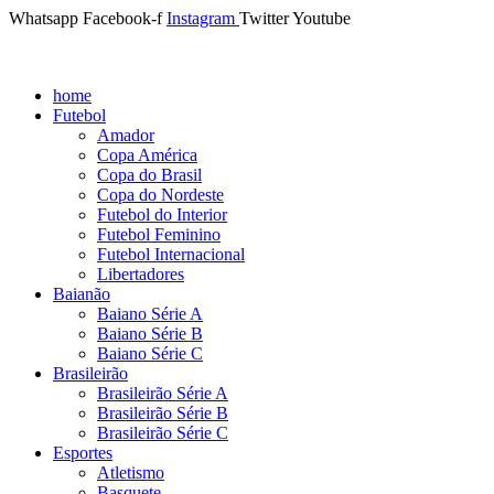
Whatsapp
Facebook-f
Instagram
Twitter
Youtube
home
Futebol
Amador
Copa América
Copa do Brasil
Copa do Nordeste
Futebol do Interior
Futebol Feminino
Futebol Internacional
Libertadores
Baianão
Baiano Série A
Baiano Série B
Baiano Série C
Brasileirão
Brasileirão Série A
Brasileirão Série B
Brasileirão Série C
Esportes
Atletismo
Basquete