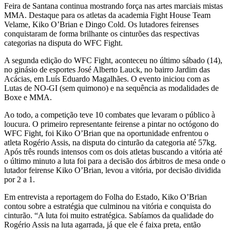
Feira de Santana continua mostrando força nas artes marciais mistas
MMA. Destaque para os atletas da academia Fight House Team
Velame, Kiko O’Brian e Dingo Cold. Os lutadores feirenses
conquistaram de forma brilhante os cinturões das respectivas
categorias na disputa do WFC Fight.
A segunda edição do WFC Fight, aconteceu no último sábado (14),
no ginásio de esportes José Alberto Lauck, no bairro Jardim das
Acácias, em Luís Eduardo Magalhães. O evento iniciou com as
Lutas de NO-GI (sem quimono) e na sequência as modalidades de
Boxe e MMA.
Ao todo, a competição teve 10 combates que levaram o público à
loucura. O primeiro representante feirense a pintar no octógono do
WFC Fight, foi Kiko O’Brian que na oportunidade enfrentou o
atleta Rogério Assis, na disputa do cinturão da categoria até 57kg.
Após três rounds intensos com os dois atletas buscando a vitória até
o último minuto a luta foi para a decisão dos árbitros de mesa onde o
lutador feirense Kiko O’Brian, levou a vitória, por decisão dividida
por 2 a 1.
Em entrevista a reportagem do Folha do Estado, Kiko O’Brian
contou sobre a estratégia que culminou na vitória e conquista do
cinturão. “A luta foi muito estratégica. Sabíamos da qualidade do
Rogério Assis na luta agarrada, já que ele é faixa preta, então