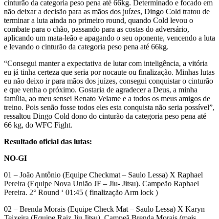
cinturão da categoria peso pena até 66kg. Determinado e focado em
não deixar a decisão para as mãos dos juízes, Dingo Cold tratou de
terminar a luta ainda no primeiro round, quando Cold levou o
combate para o chão, passando para as costas do adversário,
aplicando um mata-leão e apagando o seu oponente, vencendo a luta
e levando o cinturão da categoria peso pena até 66kg.
“Consegui manter a expectativa de lutar com inteligência, a vitória
eu já tinha certeza que seria por nocaute ou finalização. Minhas lutas
eu não deixo ir para mãos dos juízes, consegui conquistar o cinturão
e que venha o próximo. Gostaria de agradecer a Deus, a minha
família, ao meu sensei Renato Velame e a todos os meus amigos de
treino. Pois senão fosse todos eles esta conquista não seria possível”,
ressaltou Dingo Cold dono do cinturão da categoria peso pena até
66 kg, do WFC Fight.
Resultado oficial das lutas:
NO-GI
01 – João Antônio (Equipe Checkmat – Saulo Lessa) X Raphael
Pereira (Equipe Nova União JF – Jiu- Jitsu). Campeão Raphael
Pereira. 2° Round ‘ 01:45 ( finalização Arm lock )
02 – Brenda Morais (Equipe Check Mat – Saulo Lessa) X Karyn
Teixeira (Equipe Raiz Jiu Jitsu). Campeã Brenda Morais (mais