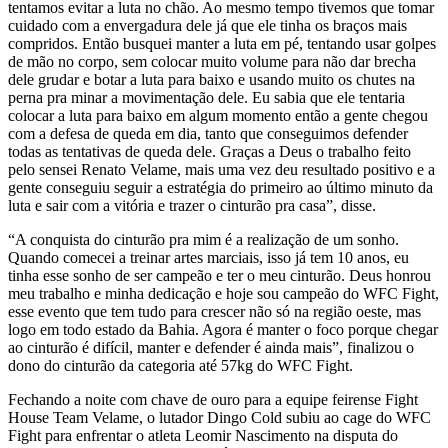
tentamos evitar a luta no chão. Ao mesmo tempo tivemos que tomar
cuidado com a envergadura dele já que ele tinha os braços mais
compridos. Então busquei manter a luta em pé, tentando usar golpes
de mão no corpo, sem colocar muito volume para não dar brecha
dele grudar e botar a luta para baixo e usando muito os chutes na
perna pra minar a movimentação dele. Eu sabia que ele tentaria
colocar a luta para baixo em algum momento então a gente chegou
com a defesa de queda em dia, tanto que conseguimos defender
todas as tentativas de queda dele. Graças a Deus o trabalho feito
pelo sensei Renato Velame, mais uma vez deu resultado positivo e a
gente conseguiu seguir a estratégia do primeiro ao último minuto da
luta e sair com a vitória e trazer o cinturão pra casa”, disse.
“A conquista do cinturão pra mim é a realização de um sonho.
Quando comecei a treinar artes marciais, isso já tem 10 anos, eu
tinha esse sonho de ser campeão e ter o meu cinturão. Deus honrou
meu trabalho e minha dedicação e hoje sou campeão do WFC Fight,
esse evento que tem tudo para crescer não só na região oeste, mas
logo em todo estado da Bahia. Agora é manter o foco porque chegar
ao cinturão é difícil, manter e defender é ainda mais”, finalizou o
dono do cinturão da categoria até 57kg do WFC Fight.
Fechando a noite com chave de ouro para a equipe feirense Fight
House Team Velame, o lutador Dingo Cold subiu ao cage do WFC
Fight para enfrentar o atleta Leomir Nascimento na disputa do