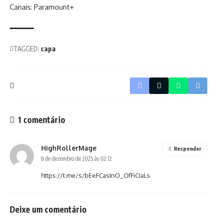
Canais: Paramount+
TAGGED:
capa
1 comentário
HighRollerMage
Responder
8 de dezembro de 2025 às 02:12
https://t.me/s/bEeFCasInO_OfFiCIaLs
Deixe um comentário