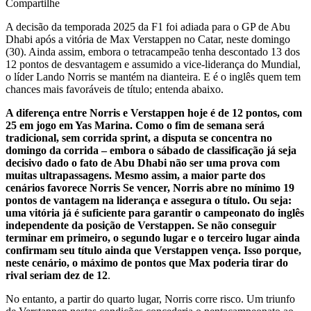
Compartilhe
A decisão da temporada 2025 da F1 foi adiada para o GP de Abu
Dhabi após a vitória de Max Verstappen no Catar, neste domingo
(30). Ainda assim, embora o tetracampeão tenha descontado 13 dos
12 pontos de desvantagem e assumido a vice-liderança do Mundial,
o líder Lando Norris se mantém na dianteira. E é o inglês quem tem
chances mais favoráveis de título; entenda abaixo.
A diferença entre Norris e Verstappen hoje é de 12 pontos, com
25 em jogo em Yas Marina. Como o fim de semana será
tradicional, sem corrida sprint, a disputa se concentra no
domingo da corrida – embora o sábado de classificação já seja
decisivo dado o fato de Abu Dhabi não ser uma prova com
muitas ultrapassagens. Mesmo assim, a maior parte dos
cenários favorece Norris Se vencer, Norris abre no mínimo 19
pontos de vantagem na liderança e assegura o título. Ou seja:
uma vitória já é suficiente para garantir o campeonato do inglês
independente da posição de Verstappen. Se não conseguir
terminar em primeiro, o segundo lugar e o terceiro lugar ainda
confirmam seu título ainda que Verstappen vença. Isso porque,
neste cenário, o máximo de pontos que Max poderia tirar do
rival seriam dez de 12
.
No entanto, a partir do quarto lugar, Norris corre risco. Um triunfo