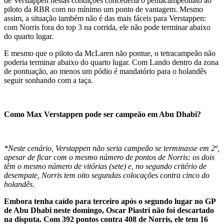
de Verstappen nestas condições concederia o pentacampeonato ao
piloto da RBR com no mínimo um ponto de vantagem. Mesmo
assim, a situação também não é das mais fáceis para Verstappen:
com Norris fora do top 3 na corrida, ele não pode terminar abaixo
do quarto lugar.
E mesmo que o piloto da McLaren não pontue, o tetracampeão não
poderia terminar abaixo do quarto lugar. Com Lando dentro da zona
de pontuação, ao menos um pódio é mandatório para o holandês
seguir sonhando com a taça.
Como Max Verstappen pode ser campeão em Abu Dhabi?
*Neste cenário, Verstappen não seria campeão se terminasse em 2º,
apesar de ficar com o mesmo número de pontos de Norris: os dois
têm o mesmo número de vitórias (sete) e, no segundo critério de
desempate, Norris tem oito segundas colocações contra cinco do
holandês.
Embora tenha caído para terceiro após o segundo lugar no GP
de Abu Dhabi neste domingo, Oscar Piastri não foi descartado
na disputa. Com 392 pontos contra 408 de Norris, ele tem 16