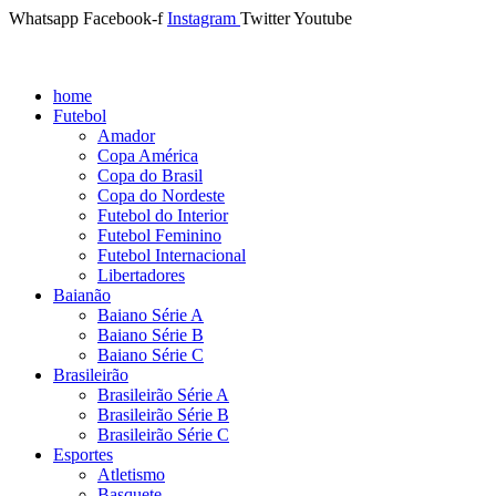
Whatsapp
Facebook-f
Instagram
Twitter
Youtube
home
Futebol
Amador
Copa América
Copa do Brasil
Copa do Nordeste
Futebol do Interior
Futebol Feminino
Futebol Internacional
Libertadores
Baianão
Baiano Série A
Baiano Série B
Baiano Série C
Brasileirão
Brasileirão Série A
Brasileirão Série B
Brasileirão Série C
Esportes
Atletismo
Basquete