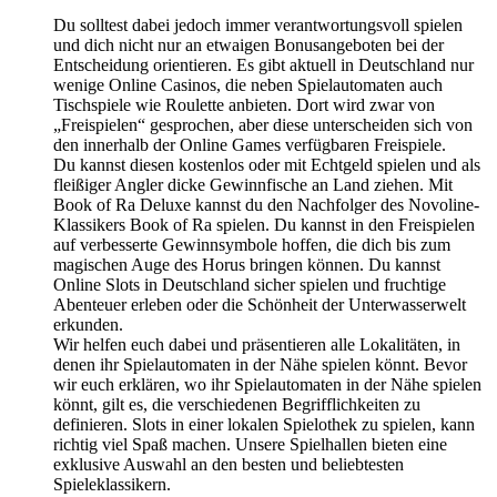
Du solltest dabei jedoch immer verantwortungsvoll spielen
und dich nicht nur an etwaigen Bonusangeboten bei der
Entscheidung orientieren. Es gibt aktuell in Deutschland nur
wenige Online Casinos, die neben Spielautomaten auch
Tischspiele wie Roulette anbieten. Dort wird zwar von
„Freispielen“ gesprochen, aber diese unterscheiden sich von
den innerhalb der Online Games verfügbaren Freispiele.
Du kannst diesen kostenlos oder mit Echtgeld spielen und als
fleißiger Angler dicke Gewinnfische an Land ziehen. Mit
Book of Ra Deluxe kannst du den Nachfolger des Novoline-
Klassikers Book of Ra spielen. Du kannst in den Freispielen
auf verbesserte Gewinnsymbole hoffen, die dich bis zum
magischen Auge des Horus bringen können. Du kannst
Online Slots in Deutschland sicher spielen und fruchtige
Abenteuer erleben oder die Schönheit der Unterwasserwelt
erkunden.
Wir helfen euch dabei und präsentieren alle Lokalitäten, in
denen ihr Spielautomaten in der Nähe spielen könnt. Bevor
wir euch erklären, wo ihr Spielautomaten in der Nähe spielen
könnt, gilt es, die verschiedenen Begrifflichkeiten zu
definieren. Slots in einer lokalen Spielothek zu spielen, kann
richtig viel Spaß machen. Unsere Spielhallen bieten eine
exklusive Auswahl an den besten und beliebtesten
Spieleklassikern.