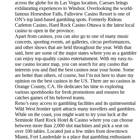
across the globe for its Las Vegas location, Caesars brings
exhilarating experiences to Windsor. Overlooking the world-
famous Horseshoe Falls, Fallsview Casino Resort is one of
ON’s top land-based gambling spots. Formerly Rideau
Carleton Casino, Hard Rock Casino Ottawa is the latest local
casino to open in the province.
Apart from casinos, you can also go to one of many music
concerts, sporting events, art galleries, circus performances,
and other shows that are held throughout the year. With that
said, here are some of the major states where you as a gambler
can enjoy top-quality casino entertainment. With my easy-to-
use casino locator map, you can search for any casino that
interests you and find the best casinos near your home. Some
are better than others, of course, but I’m not here to share my
opinion on the best casinos in the US. There are no casinos in
Orange County, CA. He dedicates his time to exploring
various sportsbooks for fresh promotions and ensures he
catches games of his beloved teams.
Reno’s easy access to gambling facilities and its quintessential
Wild West frontier spirit attracts many travellers and gamblers.
While on the coast, you might want to try your luck at the
Seminole Hard Rock Hotel & Casino where you can choose
between more than 2,000 slot machines and pick a seat on
over 100 tables. Located just a few miles from downtown
Miami, Fort Lauderdale is a place that gambling enthusiasts