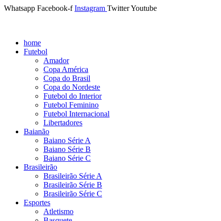
Whatsapp
Facebook-f
Instagram
Twitter
Youtube
home
Futebol
Amador
Copa América
Copa do Brasil
Copa do Nordeste
Futebol do Interior
Futebol Feminino
Futebol Internacional
Libertadores
Baianão
Baiano Série A
Baiano Série B
Baiano Série C
Brasileirão
Brasileirão Série A
Brasileirão Série B
Brasileirão Série C
Esportes
Atletismo
Basquete