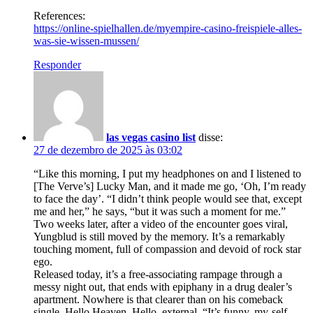
References:
https://online-spielhallen.de/myempire-casino-freispiele-alles-
was-sie-wissen-mussen/
Responder
las vegas casino list
disse:
27 de dezembro de 2025 às 03:02
“Like this morning, I put my headphones on and I listened to
[The Verve’s] Lucky Man, and it made me go, ‘Oh, I’m ready
to face the day’. “I didn’t think people would see that, except
me and her,” he says, “but it was such a moment for me.”
Two weeks later, after a video of the encounter goes viral,
Yungblud is still moved by the memory. It’s a remarkably
touching moment, full of compassion and devoid of rock star
ego.
Released today, it’s a free-associating rampage through a
messy night out, that ends with epiphany in a drug dealer’s
apartment. Nowhere is that clearer than on his comeback
single, Hello Heaven, Hello, external. “It’s funny, my-self