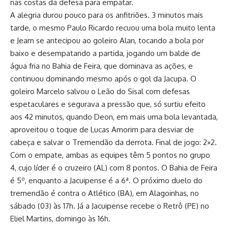
nas costas da defesa para empatar.
A alegria durou pouco para os anfitriões. 3 minutos mais
tarde, o mesmo Paulo Ricardo recuou uma bola muito lenta
e Jeam se antecipou ao goleiro Alan, tocando a bola por
baixo e desempatando a partida, jogando um balde de
água fria no Bahia de Feira, que dominava as ações, e
continuou dominando mesmo após o gol da Jacupa. O
goleiro Marcelo salvou o Leão do Sisal com defesas
espetaculares e segurava a pressão que, só surtiu efeito
aos 42 minutos, quando Deon, em mais uma bola levantada,
aproveitou o toque de Lucas Amorim para desviar de
cabeça e salvar o Tremendão da derrota. Final de jogo: 2×2.
Com o empate, ambas as equipes têm 5 pontos no grupo
4, cujo líder é o cruzeiro (AL) com 8 pontos. O Bahia de Feira
é 5º, enquanto a Jacuipense é a 6ª. O próximo duelo do
tremendão é contra o Atlético (BA), em Alagoinhas, no
sábado (03) às 17h. Já a Jacuipense recebe o Retrô (PE) no
Eliel Martins, domingo às 16h.