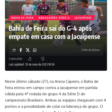
BAHIA DE FEIRA
BRASILEIRÃO SÉRIE D
JACUIPENSE
Bahia de Feira sai do G-4 após
empate em casa com a Jacuipense
3 Min de leitura
3 anos atrás
Last updated: 29 de maio de 2023 18:06
Neste último sábado (27), na Arena Cajueiro, o Bahia de
Feira entrou em campo contra a Jacuipense em partida
válida pela 4ª rodada do grupo 4 da Série D do
campeonato Brasileiro. Ambas as equipes chegavam com 4
pontos e a possibiidade de colar na liderança do grupo. O