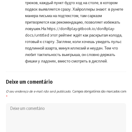
трюков, каждый пункт будто ход на столе, в котором
подвох выявляется сразу. Хайроллеры знают: в рунете
манера письма на подтекстом, там сарказм
притворяется как рекомендацию, позволяет избежать
ловушек.На
https://don8play.gitbook.io/don8play-
docs/untitled
этот рейтинг ждёт как раскрытая колода,
готовый к старту. Загляни, коли хочешь увидеть пульс
подлинной азарта, минуя иллюзий и неудач. Тем что
любит тактильность выигрыша, он словно держать
фишки у ладонях, вместо смотреть в дисплей.
Deixe um comentário
O seu endereço de e-mail não será publicado.
Campos obrigatórios são marcados com
*