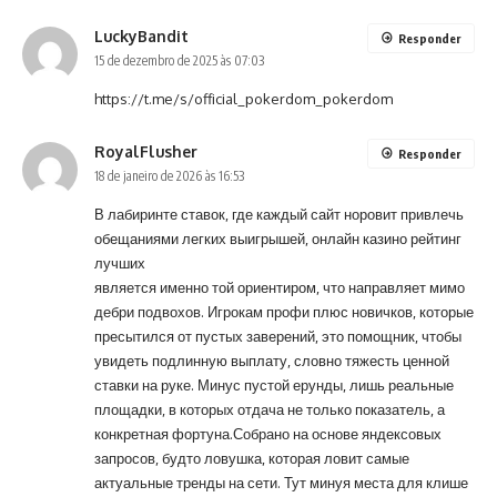
LuckyBandit
Responder
15 de dezembro de 2025 às 07:03
https://t.me/s/official_pokerdom_pokerdom
RoyalFlusher
Responder
18 de janeiro de 2026 às 16:53
В лабиринте ставок, где каждый сайт норовит привлечь
обещаниями легких выигрышей, онлайн казино рейтинг
лучших
является именно той ориентиром, что направляет мимо
дебри подвохов. Игрокам профи плюс новичков, которые
пресытился от пустых заверений, это помощник, чтобы
увидеть подлинную выплату, словно тяжесть ценной
ставки на руке. Минус пустой ерунды, лишь реальные
площадки, в которых отдача не только показатель, а
конкретная фортуна.Собрано на основе яндексовых
запросов, будто ловушка, которая ловит самые
актуальные тренды на сети. Тут минуя места для клише