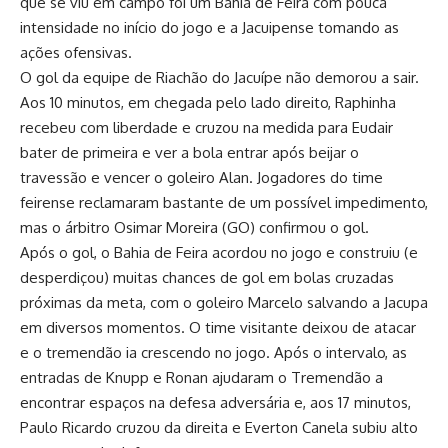
que se viu em campo foi um Bahia de Feira com pouca
intensidade no início do jogo e a Jacuipense tomando as
ações ofensivas.
O gol da equipe de Riachão do Jacuípe não demorou a sair.
Aos 10 minutos, em chegada pelo lado direito, Raphinha
recebeu com liberdade e cruzou na medida para Eudair
bater de primeira e ver a bola entrar após beijar o
travessão e vencer o goleiro Alan. Jogadores do time
feirense reclamaram bastante de um possível impedimento,
mas o árbitro Osimar Moreira (GO) confirmou o gol.
Após o gol, o Bahia de Feira acordou no jogo e construiu (e
desperdiçou) muitas chances de gol em bolas cruzadas
próximas da meta, com o goleiro Marcelo salvando a Jacupa
em diversos momentos. O time visitante deixou de atacar
e o tremendão ia crescendo no jogo. Após o intervalo, as
entradas de Knupp e Ronan ajudaram o Tremendão a
encontrar espaços na defesa adversária e, aos 17 minutos,
Paulo Ricardo cruzou da direita e Everton Canela subiu alto