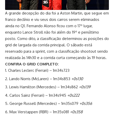
A grande decepção do dia foi a Aston Martin, que segue em
franco declínio e viu seus dois carros serem eliminados
ainda no Q1. Fernando Alonso ficou com o 17º lugar,
enquanto Lance Stroll não foi além do 19º e penúltimo
posto. Como dito, a classificação determinou as posições do
grid de largada da corrida principal. O sábado está
reservado para a sprint, com a classificação shootout sendo
realizada às 14h30 e a corrida curta começando às 19 horas.
CONFIRA O GRID COMPLETO:
Charles Leclerc (Ferrari) – 1m34s723
Lando Norris (McLaren) – 1m34s853
+0s130
Lewis Hamilton (Mercedes) – 1m34s862
+0s139
Carlos Sainz (Ferrari) – 1m34s945
+0s222
George Russell (Mercedes) – 1m35s079
+0s356
Max Verstappen (RBR) – 1m35s081
+0s358