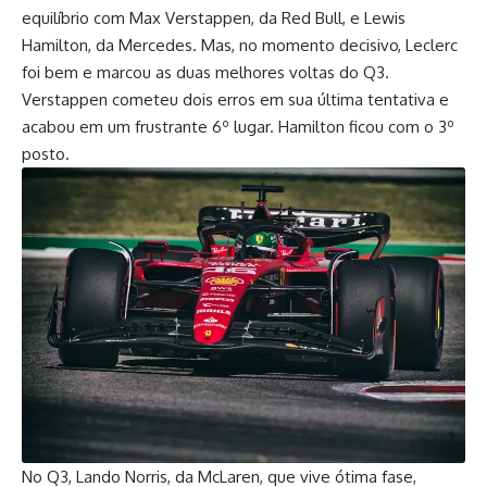
equilíbrio com Max Verstappen, da Red Bull, e Lewis
Hamilton, da Mercedes. Mas, no momento decisivo, Leclerc
foi bem e marcou as duas melhores voltas do Q3.
Verstappen cometeu dois erros em sua última tentativa e
acabou em um frustrante 6º lugar. Hamilton ficou com o 3º
posto.
No Q3, Lando Norris, da McLaren, que vive ótima fase,