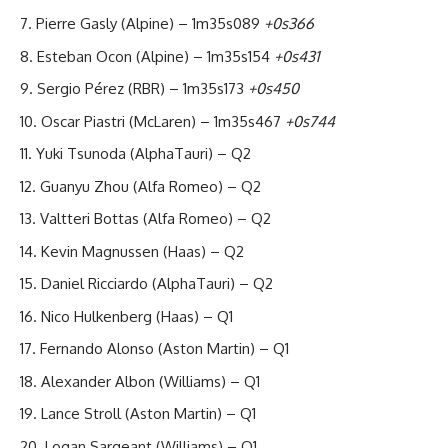
Pierre Gasly (Alpine) – 1m35s089
+0s366
Esteban Ocon (Alpine) – 1m35s154
+0s431
Sergio Pérez (RBR) – 1m35s173
+0s450
Oscar Piastri (McLaren) – 1m35s467
+0s744
Yuki Tsunoda (AlphaTauri) – Q2
Guanyu Zhou (Alfa Romeo) – Q2
Valtteri Bottas (Alfa Romeo) – Q2
Kevin Magnussen (Haas) – Q2
Daniel Ricciardo (AlphaTauri) – Q2
Nico Hulkenberg (Haas) – Q1
Fernando Alonso (Aston Martin) – Q1
Alexander Albon (Williams) – Q1
Lance Stroll (Aston Martin) – Q1
Logan Sargeant (Williams) – Q1