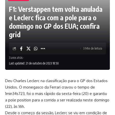
F1: Verstappen tem volta anulada
e Leclerc fica com a pole para o
domingo no GP dos EUA; confira
grid
3 Min de leitura
3 anos atrás
Last updated: 21 de outubro de 2023 18:50
Deu Charles Leclerc na classificação para o GP dos Estados
Unidos. O monegasco da Ferrari cravou o tempo de
1min34s723, foi o mais rápido da sexta-feira (20) e garantiu
a pole position para a corrida a ser realizada neste domingo
(22), às 16h.
Desde o começo da sessão, Leclerc se viu em condição de