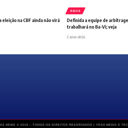
BAHIA
a eleição na CBF ainda não virá
Definida a equipe de arbitrag
trabalhará no Ba-Vi; veja
2 anos atrás
AS NEWS © 2019 – TODOS OS DIREITOS RESERVADOS |
YESH MEDIA E TE