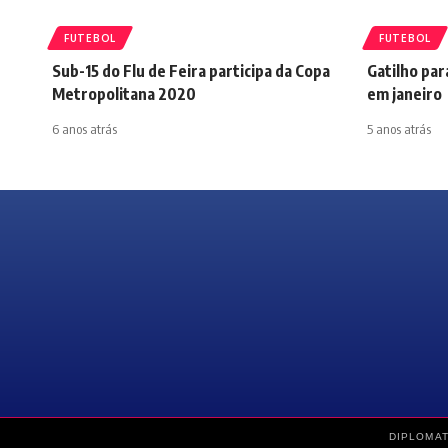
FUTEBOL
FUTEBOL
Sub-15 do Flu de Feira participa da Copa
Gatilho par
Metropolitana 2020
em janeiro
6 anos atrás
5 anos atrás
DIPLOMAT