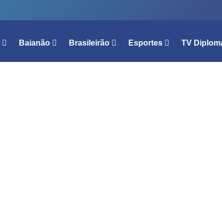
l
Baianão
Brasileirão
Esportes
TV Diplom