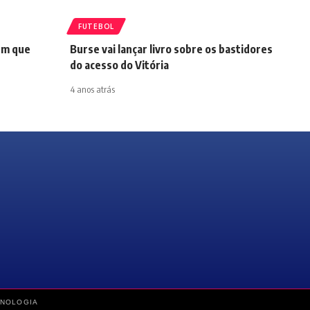
FUTEBOL
em que
Burse vai lançar livro sobre os bastidores
do acesso do Vitória
4 anos atrás
CNOLOGIA