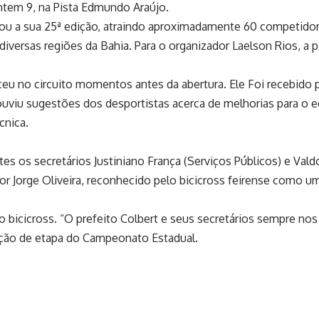
ntem 9, na Pista Edmundo Araújo.
izou a sua 25ª edição, atraindo aproximadamente 60 competidor
diversas regiões da Bahia. Para o organizador Laelson Rios, a p
ceu no circuito momentos antes da abertura. Ele Foi recebido 
t ouviu sugestões dos desportistas acerca de melhorias para o
cnica.
s os secretários Justiniano França (Serviços Públicos) e Vald
r Jorge Oliveira, reconhecido pelo bicicross feirense como u
o bicicross. “O prefeito Colbert e seus secretários sempre no
ção de etapa do Campeonato Estadual.