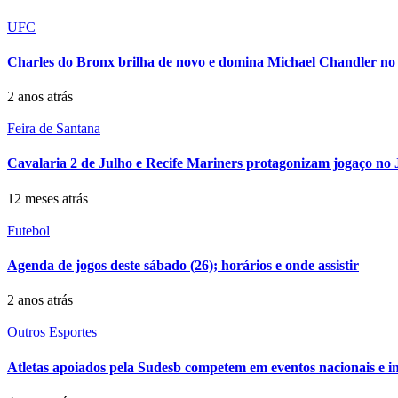
UFC
Charles do Bronx brilha de novo e domina Michael Chandler n
2 anos atrás
Feira de Santana
Cavalaria 2 de Julho e Recife Mariners protagonizam jogaço no 
12 meses atrás
Futebol
Agenda de jogos deste sábado (26); horários e onde assistir
2 anos atrás
Outros Esportes
Atletas apoiados pela Sudesb competem em eventos nacionais e i