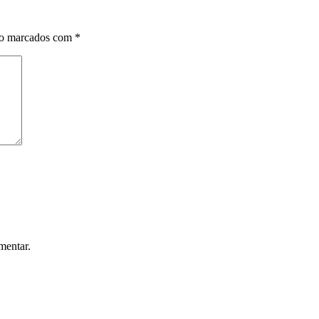
ão marcados com
*
mentar.