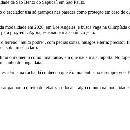
cidade de São Bento do Sapucaí, em São Paulo.
do o escalador usa só grampos nas paredes como proteção em caso de que
da modalidade em 2020, em Los Angeles, e busca vaga na Olimpíada de Tó
ara progredir. Agora, este não é mais o único jeito.
o terreno “muito podre”, com pedras soltas, musgos e terra; precisou fi
ceu sob um céu claro.
efiniu o momento como uma transe, em que nada mais importa. No topo, a
um sonho de longa data.
escalar lá na rocha, lá conheci o que é o montanhismo e sempre vi o 
sar ganhou o direito de rebatizar o local – algo comum na modalidade. 