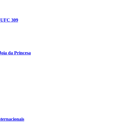
o UFC 309
Joia da Princesa
nternacionais