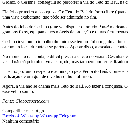
Grosso, o Cesinha, conseguiu ao percorrer a via do Teto do Baú, na 
Ele foi o primeiro a “conquistar” o Teto do Baú de forma livre (quan
uma vista exuberante, que pôde ser admirada no fim.
Antes do feito de Cesinha (que vai disputar o torneio Pan-Americano 
grampos fixos, equipamentos móveis de proteção e outras ferramentas p
Cesinha teve muito trabalho durante esse tempo: foi obrigado a limpar 
caíram no local durante esse período. Apesar disso, a escalada aconte
No momento da subida, é difícil prestar atenção no visual: Cesinha d
visual não só pelo objetivo alcançado, mas também por ter realizado 
– Tenho profundo respeito e admiração pela Pedra do Baú. Comecei a 
realização de um grande e velho sonho – afirmou.
Agora, a via não se chama mais Teto do Baú. Ao fazer a conquista, Ce
esse velho sonho.
Fonte: Globoesporte.com
Compartilhe este artigo
Facebook
Whatsapp
Whatsapp
Telegram
Nenhum comentário