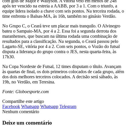
com gols de Major e Wallyson. A vitória veio em menos de 24h
após ter vencido na estreia a AABB, por 3 a 1. Com o triunfo, a
equipe lidera isolado a chave com seis pontos. Na terceira rodada, o
time enfrenta o Balsas-MA, às 16h, também no ginásio Verdão.
No Grupo C, o Ceará teve um placar mais tranquilo. O Alvinegro
bateu o Sampaio-MA, por 4 a 2. Essa foi a segunda derrota dos
maranhenses, que buscam na última rodada uma combinação de
resultados para a classificação. Na segunda, o Ceará passou pelo
Lagarto-SE, vitória por 4 a 2. Com seis pontos, o Vozão do futsal
disputa a liderança do grupo contra o JES, nesta quarta-feira, às
17h30.
Na Copa Nordeste de Futsal, 12 times disputam o título. Avançam
às quartas de final, os dois primeiros colocados de cada grupo, além
dos dois melhores terceiros colocados. A decisão será sábado, às
19h, no Verdão, em Teresina.
Fonte: Globoesporte.com
Compartilhe este artigo
Facebook
Whatsapp
Whatsapp
Telegram
Nenhum comentário
Deixe um comentário