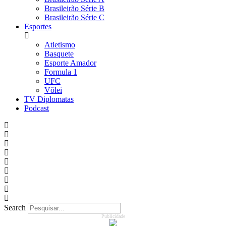
Brasileirão Série B
Brasileirão Série C
Esportes
Atletismo
Basquete
Esporte Amador
Formula 1
UFC
Vôlei
TV Diplomatas
Podcast
Search
Publicidade