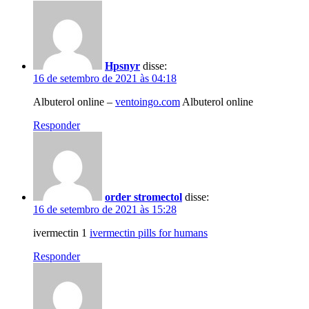
Hpsnyr
disse:
16 de setembro de 2021 às 04:18
Albuterol online –
ventoingo.com
Albuterol online
Responder
order stromectol
disse:
16 de setembro de 2021 às 15:28
ivermectin 1
ivermectin pills for humans
Responder