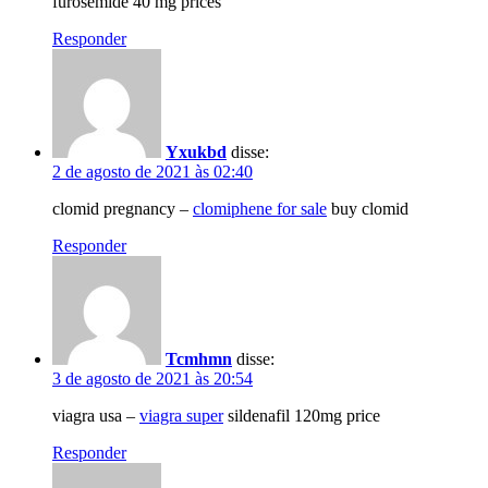
furosemide 40 mg prices
Responder
Yxukbd
disse:
2 de agosto de 2021 às 02:40
clomid pregnancy –
clomiphene for sale
buy clomid
Responder
Tcmhmn
disse:
3 de agosto de 2021 às 20:54
viagra usa –
viagra super
sildenafil 120mg price
Responder