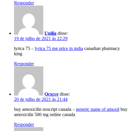
Responder
Unilia
disse:
19 de julho de 2021 às 22:29
lyrica 75 –
lyrica 75 mg price in india
canadian pharmacy
king
Responder
Qcxcce
disse:
20 de julho de 2021 às 21:44
buy amoxicilin noscript canada –
generic name of amoxil
buy
amoxicilin 500 mg online canada
Responder