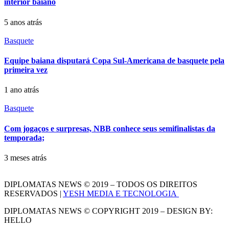
interior baiano
5 anos atrás
Basquete
Equipe baiana disputará Copa Sul-Americana de basquete pela
primeira vez
1 ano atrás
Basquete
Com jogaços e surpresas, NBB conhece seus semifinalistas da
temporada;
3 meses atrás
DIPLOMATAS NEWS © 2019 – TODOS OS DIREITOS
RESERVADOS |
YESH MEDIA E TECNOLOGIA
DIPLOMATAS NEWS © COPYRIGHT 2019 – DESIGN BY:
HELLO