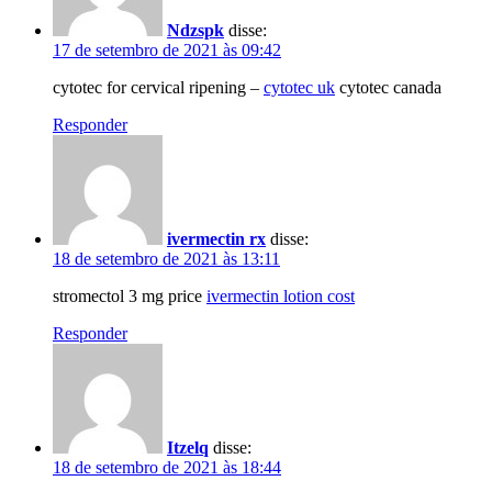
Ndzspk
disse:
17 de setembro de 2021 às 09:42
cytotec for cervical ripening –
cytotec uk
cytotec canada
Responder
ivermectin rx
disse:
18 de setembro de 2021 às 13:11
stromectol 3 mg price
ivermectin lotion cost
Responder
Itzelq
disse:
18 de setembro de 2021 às 18:44