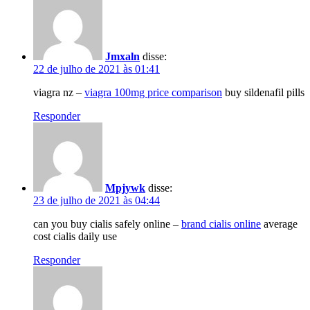
Jmxaln
disse:
22 de julho de 2021 às 01:41
viagra nz –
viagra 100mg price comparison
buy sildenafil pills
Responder
Mpjywk
disse:
23 de julho de 2021 às 04:44
can you buy cialis safely online –
brand cialis online
average
cost cialis daily use
Responder