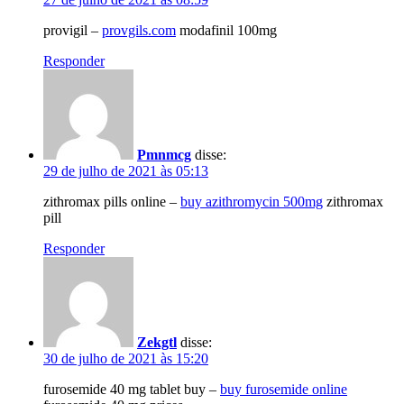
provigil –
provgils.com
modafinil 100mg
Responder
Pmnmcg
disse:
29 de julho de 2021 às 05:13
zithromax pills online –
buy azithromycin 500mg
zithromax
pill
Responder
Zekgtl
disse:
30 de julho de 2021 às 15:20
furosemide 40 mg tablet buy –
buy furosemide online