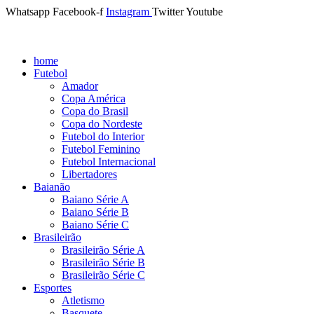
Whatsapp
Facebook-f
Instagram
Twitter
Youtube
home
Futebol
Amador
Copa América
Copa do Brasil
Copa do Nordeste
Futebol do Interior
Futebol Feminino
Futebol Internacional
Libertadores
Baianão
Baiano Série A
Baiano Série B
Baiano Série C
Brasileirão
Brasileirão Série A
Brasileirão Série B
Brasileirão Série C
Esportes
Atletismo
Basquete