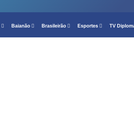
l
Baianão
Brasileirão
Esportes
TV Diplom