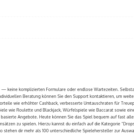
 — keine komplizierten Formulare oder endlose Wartezeiten. Selbstau
ndividuellen Beratung können Sie den Support kontaktieren, um weite
t Vorteile wie erhöhter Cashback, verbesserte Umtauschraten für Treu
piele wie Roulette und Blackjack, Würfelspiele wie Baccarat sowie ei
 basierte Angebote. Heute können Sie das Spiel bequem auf fast all
einsätzen zu spielen. Hierzu kannst du einfach auf die Kategorie “Dro
no stehen dir mehr als 100 unterschiedliche Spielehersteller zur Ausw