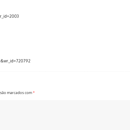
wr_id=2003
ee&wr_id=720792
 são marcados com
*