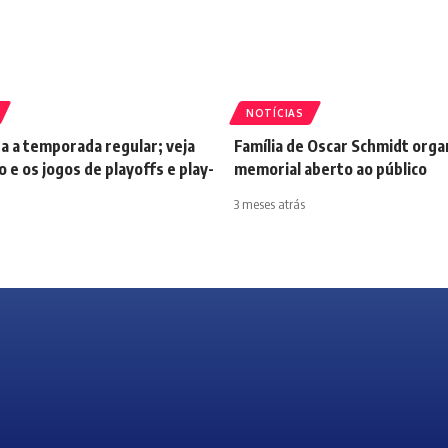
NOTÍCIAS
a a temporada regular; veja
Família de Oscar Schmidt orga
o e os jogos de playoffs e play-
memorial aberto ao público
3 meses atrás