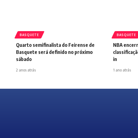
BASQUETE
BASQUETE
Quarto semifinalista do Feirense de
NBA encerr
Basquete será definido no próximo
classificaçã
sábado
in
2 anos atrás
1 ano atrás