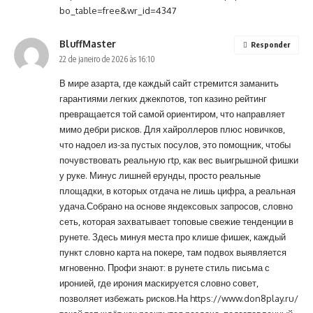
bo_table=free&wr_id=4347
BluffMaster
Responder
22 de janeiro de 2026 às 16:10
В мире азарта, где каждый сайт стремится заманить
гарантиями легких джекпотов, топ казино рейтинг
превращается той самой ориентиром, что направляет
мимо дебри рисков. Для хайроллеров плюс новичков,
что надоел из-за пустых посулов, это помощник, чтобы
почувствовать реальную rtp, как вес выигрышной фишки
у руке. Минус лишней ерунды, просто реальные
площадки, в которых отдача не лишь цифра, а реальная
удача.Собрано на основе яндексовых запросов, словно
сеть, которая захватывает топовые свежие тенденции в
рунете. Здесь минуя места про клише фишек, каждый
пункт словно карта на покере, там подвох выявляется
мгновенно. Профи знают: в рунете стиль письма с
иронией, где ирония маскируется словно совет,
позволяет избежать рисков.На
https://www.don8play.ru/