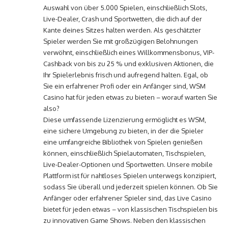
Auswahl von über 5.000 Spielen, einschließlich Slots,
Live-Dealer, Crash und Sportwetten, die dich auf der
Kante deines Sitzes halten werden. Als geschätzter
Spieler werden Sie mit großzügigen Belohnungen
verwöhnt, einschließlich eines Willkommensbonus, VIP-
Cashback von bis zu 25 % und exklusiven Aktionen, die
Ihr Spielerlebnis frisch und aufregend halten. Egal, ob
Sie ein erfahrener Profi oder ein Anfänger sind, WSM
Casino hat für jeden etwas zu bieten – worauf warten Sie
also?
Diese umfassende Lizenzierung ermöglicht es WSM,
eine sichere Umgebung zu bieten, in der die Spieler
eine umfangreiche Bibliothek von Spielen genießen
können, einschließlich Spielautomaten, Tischspielen,
Live-Dealer-Optionen und Sportwetten. Unsere mobile
Plattform ist für nahtloses Spielen unterwegs konzipiert,
sodass Sie überall und jederzeit spielen können. Ob Sie
Anfänger oder erfahrener Spieler sind, das Live Casino
bietet für jeden etwas – von klassischen Tischspielen bis
zu innovativen Game Shows. Neben den klassischen