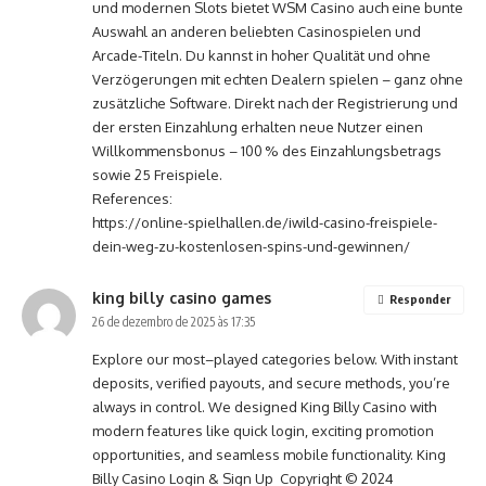
und modernen Slots bietet WSM Casino auch eine bunte
Auswahl an anderen beliebten Casinospielen und
Arcade-Titeln. Du kannst in hoher Qualität und ohne
Verzögerungen mit echten Dealern spielen – ganz ohne
zusätzliche Software. Direkt nach der Registrierung und
der ersten Einzahlung erhalten neue Nutzer einen
Willkommensbonus – 100 % des Einzahlungsbetrags
sowie 25 Freispiele.
References:
https://online-spielhallen.de/iwild-casino-freispiele-
dein-weg-zu-kostenlosen-spins-und-gewinnen/
king billy casino games
Responder
26 de dezembro de 2025 às 17:35
Explore our most–played categories below. With instant
deposits, verified payouts, and secure methods, you’re
always in control. We designed King Billy Casino with
modern features like quick login, exciting promotion
opportunities, and seamless mobile functionality. King
Billy Casino Login & Sign Up Copyright © 2024