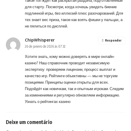
такой топ ждёт как раскрытая раздача, подготовленный
для старту. Посмотри, когда хочешь увидеть биение
подлинной игры, без иллюзий плюс разочарований. Для
тех знает вес приза, такое как взять фишки у пальцах, а
не пялиться по дисплей.
ChipWhisperer
Responder
26 de janeiro de 2026 às 07:32
Хотите знать, кому можно доверять в мире онлайн-
казино? Наш справочник проводит независимую
экспертизу: проверяем лицензии, процесс выплат и
качество игр. Рейтинги объективны — мы не торгуем
позициями. Принципы оценки открыты для всех.
Подойдёт как новичкам, так и опытным игрокам. Следим
за изменениями и регулярно обновляем информацию.
Узнать о рейтингах казино
Deixe um comentário