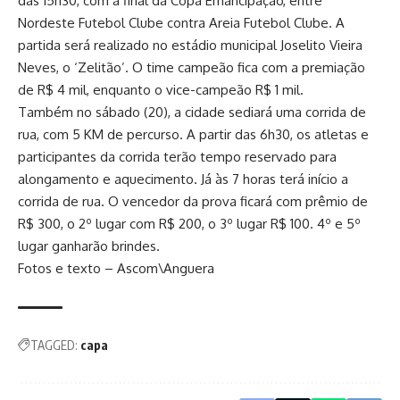
das 15h30, com a final da Copa Emancipação, entre
Nordeste Futebol Clube contra Areia Futebol Clube. A
partida será realizado no estádio municipal Joselito Vieira
Neves, o ‘Zelitão’. O time campeão fica com a premiação
de R$ 4 mil, enquanto o vice-campeão R$ 1 mil.
Também no sábado (20), a cidade sediará uma corrida de
rua, com 5 KM de percurso. A partir das 6h30, os atletas e
participantes da corrida terão tempo reservado para
alongamento e aquecimento. Já às 7 horas terá início a
corrida de rua. O vencedor da prova ficará com prêmio de
R$ 300, o 2º lugar com R$ 200, o 3º lugar R$ 100. 4º e 5º
lugar ganharão brindes.
Fotos e texto – Ascom\Anguera
TAGGED:
capa