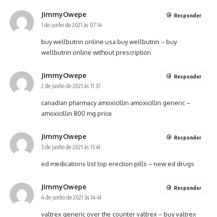
JimmyOwepe
Responder
1 de junho de 2021 às 07:14
buy wellbutrin online usa
buy wellbutrin
– buy
wellbutrin online without prescription
JimmyOwepe
Responder
2 de junho de 2021 às 11:37
canadian pharmacy amoxicillin
amoxicillin generic
–
amoxicillin 800 mg price
JimmyOwepe
Responder
3 de junho de 2021 às 13:41
ed medications list
top erection pills
– new ed drugs
JimmyOwepe
Responder
4 de junho de 2021 às 14:41
valtrex generic over the counter
valtrex
– buy valtrex