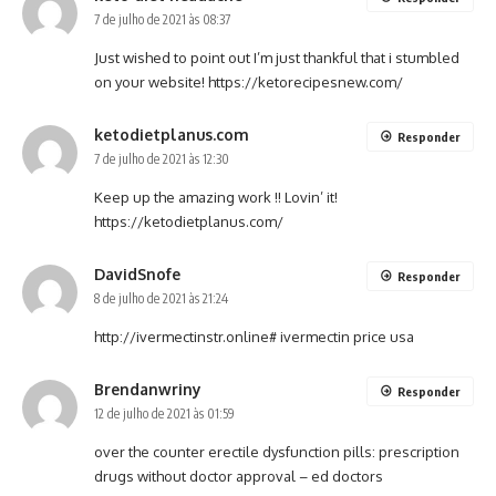
7 de julho de 2021 às 08:37
Just wished to point out I’m just thankful that i stumbled
on your website!
https://ketorecipesnew.com/
ketodietplanus.com
Responder
7 de julho de 2021 às 12:30
Keep up the amazing work !! Lovin’ it!
https://ketodietplanus.com/
DavidSnofe
Responder
8 de julho de 2021 às 21:24
http://ivermectinstr.online#
ivermectin price usa
Brendanwriny
Responder
12 de julho de 2021 às 01:59
over the counter erectile dysfunction pills:
prescription
drugs without doctor approval
– ed doctors