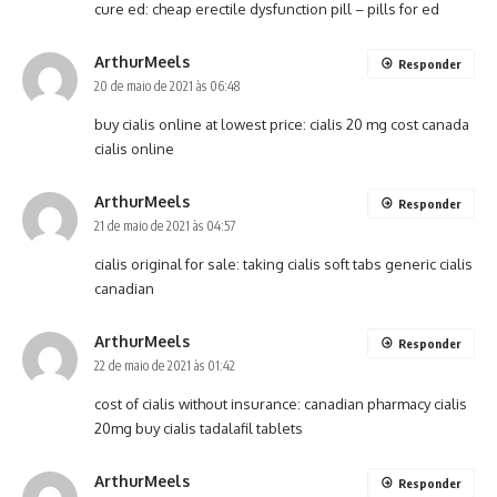
cure ed:
cheap erectile dysfunction pill
– pills for ed
ArthurMeels
Responder
20 de maio de 2021 às 06:48
buy cialis online at lowest price:
cialis 20 mg cost
canada
cialis online
ArthurMeels
Responder
21 de maio de 2021 às 04:57
cialis original for sale:
taking cialis soft tabs
generic cialis
canadian
ArthurMeels
Responder
22 de maio de 2021 às 01:42
cost of cialis without insurance:
canadian pharmacy cialis
20mg
buy cialis tadalafil tablets
ArthurMeels
Responder