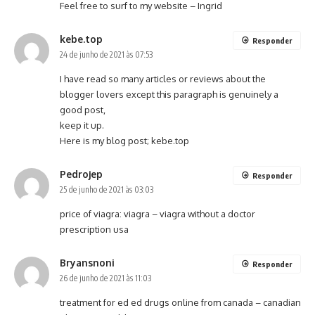
Feel free to surf to my website –
Ingrid
kebe.top
Responder
24 de junho de 2021 às 07:53
I have read so many articles or reviews about the
blogger lovers except this paragraph is genuinely a
good post,
keep it up.
Here is my blog post;
kebe.top
Pedrojep
Responder
25 de junho de 2021 às 03:03
price of viagra:
viagra
– viagra without a doctor
prescription usa
Bryansnoni
Responder
26 de junho de 2021 às 11:03
treatment for ed
ed drugs online from canada
– canadian