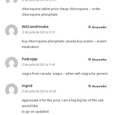
chloroquine tablet price
cheap chloroquine
– order
chloroquine phosphate
WilliamEmobe
Responder
22 de junho de 2021 às 21:01
buy chloroquine phosphate canada
buy aralen
– aralen
medication
Pedrojep
Responder
23 de junho de 2021 às 11:46
viagra from canada:
viagra
– when will viagra be generic
Ingrid
Responder
23 de junho de 2021 às 20:40
Appreciate it for this post, I am a big big fan of this site
would like
to go on updated.