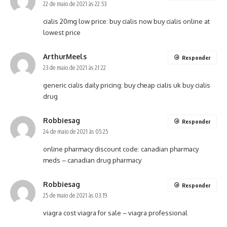
22 de maio de 2021 às 22:53
cialis 20mg low price:
buy cialis now
buy cialis online at
lowest price
ArthurMeels
Responder
23 de maio de 2021 às 21:22
generic cialis daily pricing:
buy cheap cialis uk
buy cialis
drug
Robbiesag
Responder
24 de maio de 2021 às 05:25
online pharmacy discount code:
canadian pharmacy
meds
– canadian drug pharmacy
Robbiesag
Responder
25 de maio de 2021 às 03:19
viagra cost
viagra for sale
– viagra professional