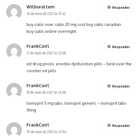
Wilburaltem
Responder
16 de maio de 2021 às 12:42
buy cialis now:
cialis 20 mg cost
buy cialis canadian
buy cialis online overnight
FrankCoirl
Responder
17 de maio de 2021 às 13:08
ed drug prices:
erectile dysfunction pills
– best over the
counter ed pills
FrankCoirl
Responder
18 de maio de 2021 às 13:08
lisinopril 5 mg tabs:
lisinopril generic
– lisinopril tabs
10mg
FrankCoirl
Responder
19 de maio de 2021 às 13:04