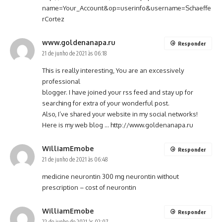
name=Your_Account&op=userinfo&username=Schaeffe
rCortez
www.goldenanapa.ru
Responder
21 de junho de 2021 às 06:18
This is really interesting, You are an excessively
professional
blogger. I have joined your rss feed and stay up for
searching for extra of your wonderful post.
Also, I’ve shared your website in my social networks!
Here is my web blog …
http://www.goldenanapa.ru
WilliamEmobe
Responder
21 de junho de 2021 às 06:48
medicine neurontin 300 mg
neurontin without
prescription
– cost of neurontin
WilliamEmobe
Responder
22 de junho de 2021 às 02:07