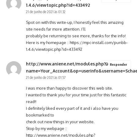
1.4.6/viewtopic.php?id=433492
21 de junho de 2021 às 01:32
Spot on with this write-up, I honestly feel this amazing
site needs far more attention. I’ll
probably be returning to see more, thanks for the info!
Here is my homepage ::
https://mpc-install.com/punbb-
1.4.6/viewtopic.php?id=433492
http://www.aniene.net/modules.php?
Responder
name=Your_Account&op=userinfo&username=Schae
21 de junho de 2021 às 01:57
I was more than happy to discover this web site.
I wanted to thank you for your time just for this fantastic
read!!
I definitely liked every part of it and i also have you
bookmarked to
check out new things in your website.
Stop by my webpage ::
http://www.aniene.net/modules.php?