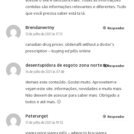
acesse o site e descubra mais. Todas as informações
contidas são informações relevantes e diferentes. Tudo
que você precisa saber está ta lá.
Brendanwriny
Responder
13 de julho de 2021 às 17:13
canadian drug prices:
sildenafil without a doctor’s
prescription
– buying ed pills online
desentupidora de esgoto zona norte sp
Responder
14 de julho de 2021 às 07:48
demais este conteúdo. Gostei muito. Aproveitem e
vejam este site. informações, novidades e muito mais.
Não deixem de acessar para saber mais. Obrigado a
todos e até mais. 🙂
Peterurget
Responder
17 de julho de 2021 às 19:53
viagra price
viagra pills
– where to buy viagra