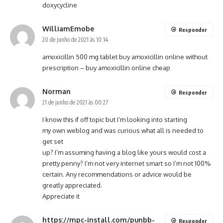
doxycycline
WilliamEmobe
Responder
20 de junho de 2021 às 10:14
amoxicillin 500 mg tablet
buy amoxicillin online without
prescription
– buy amoxicillin online cheap
Norman
Responder
21 de junho de 2021 às 00:27
I know this if off topic but I’m looking into starting
my own weblog and was curious what all is needed to
get set
up? I’m assuming having a blog like yours would cost a
pretty penny? I’m not very internet smart so I’m not 100%
certain. Any recommendations or advice would be
greatly appreciated.
Appreciate it
https://mpc-install.com/punbb-
Responder