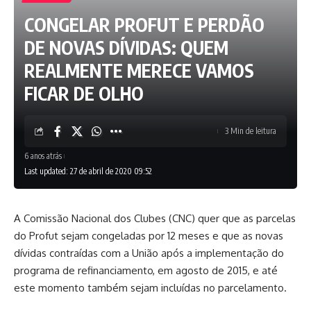
CONGELAR PROFUT E PERDÃO
DE NOVAS DÍVIDAS: QUEM
REALMENTE MERECE VAMOS
FICAR DE OLHO
3 Min de leitura
6 anos atrás
Last updated: 27 de abril de 2020 09:52
A Comissão Nacional dos Clubes (CNC) quer que as parcelas
do Profut sejam congeladas por 12 meses e que as novas
dívidas contraídas com a União após a implementação do
programa de refinanciamento, em agosto de 2015, e até
este momento também sejam incluídas no parcelamento.