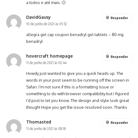
a todos e até mais. 🙂
DavidGausy
Responder
10 de junho de 2021 às 05:52
allegra gel cap coupon
benadryl gel tablets
– 80 mg
benadryl
hovercraft homepage
Responder
11 de junho de 2021 às 02:44
Howdy just wanted to give you a quick heads up. The
words in your post seem to be running off the screen in
Safari. I’m not sure if this is a formatting issue or
something to do with browser compatibility but I figured
I’d post to let you know. The design and style look great
though! Hope you get the issue resolved soon. Thanks
Thomasted
Responder
11 de junho de 2021 às 08:18