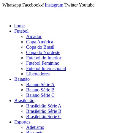
Whatsapp
Facebook-f
Instagram
Twitter
Youtube
home
Futebol
Amador
Copa América
Copa do Brasil
Copa do Nordeste
Futebol do Interior
Futebol Feminino
Futebol Internacional
Libertadores
Baianão
Baiano Série A
Baiano Série B
Baiano Série C
Brasileirão
Brasileirão Série A
Brasileirão Série B
Brasileirão Série C
Esportes
Atletismo
Basquete