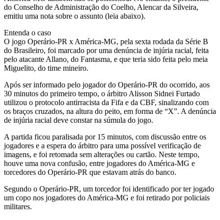
do Conselho de Administração do Coelho, Alencar da Silveira,
emitiu uma nota sobre o assunto (leia abaixo).
Entenda o caso
O jogo Operário-PR x América-MG, pela sexta rodada da Série B
do Brasileiro, foi marcado por uma denúncia de injúria racial, feita
pelo atacante Allano, do Fantasma, e que teria sido feita pelo meia
Miguelito, do time mineiro.
Após ser informado pelo jogador do Operário-PR do ocorrido, aos
30 minutos do primeiro tempo, o árbitro Alisson Sidnei Furtado
utilizou o protocolo antirracista da Fifa e da CBF, sinalizando com
os braços cruzados, na altura do peito, em forma de “X”. A denúncia
de injúria racial deve constar na súmula do jogo.
A partida ficou paralisada por 15 minutos, com discussão entre os
jogadores e a espera do árbitro para uma possível verificação de
imagens, e foi retomada sem alterações ou cartão. Neste tempo,
houve uma nova confusão, entre jogadores do América-MG e
torcedores do Operário-PR que estavam atrás do banco.
Segundo o Operário-PR, um torcedor foi identificado por ter jogado
um copo nos jogadores do América-MG e foi retirado por policiais
militares.