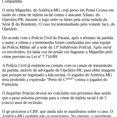
Compartilhe
O meia Miguelito, do América-MG, está preso em Ponta Grossa em
razão do crime de injúria racial contra o atacante Allano, do
Operário-PR, durante o jogo entre os times pela sexta rodada da
Série B do Brasileiro. O caso foi testemunhado pelo volante Jacy, do
Operário.
De acordo com a Polícia Civil do Paraná, após o término da partida,
o autor, a vítima e a testemunha foram conduzidas por uma equipe
da Polícia Militar até a sede da 13ª Subdivisão Policial. Após ouvir
os envolvidos, foi dada voz de prisão em flagrante a Miguelito pelo
crime previsto na Lei nº 7.716/89.
A Polícia Civil já estabeleceu contato com os canais de transmissão
da partida, através do advogado do Operário-PR, para obter imagens
que possam ter registrado a fala racista. O jogador do América-MG
teria proferido a expressão “Preto do C***” contra o jogador do
Fantasma.
O Inquérito Policial deverá ser concluído nos próximos dias sendo
que a pena máxima prevista para o crime de injúria racial é de 5
(cinco) anos de reclusão.
O ge procurou a CBF, que ainda não se manifestou sobre o caso. O
América-MG também não se posicionou. No entanto, o presidente